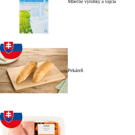
Mliečne výrobky a vajcia
Pekáreň