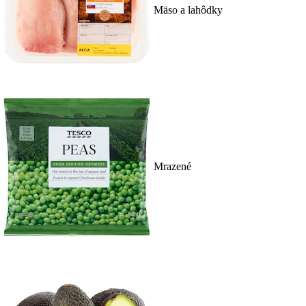
Mäso a lahôdky
Mrazené