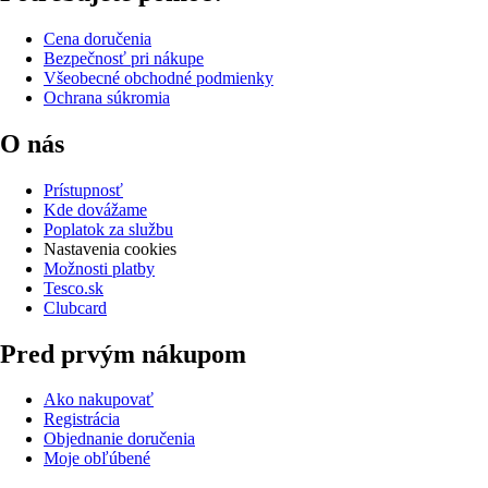
Cena doručenia
Bezpečnosť pri nákupe
Všeobecné obchodné podmienky
Ochrana súkromia
O nás
Prístupnosť
Kde dovážame
Poplatok za službu
Nastavenia cookies
Možnosti platby
Tesco.sk
Clubcard
Pred prvým nákupom
Ako nakupovať
Registrácia
Objednanie doručenia
Moje obľúbené