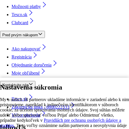
Možnosti platby
Tesco.sk
Clubcard
Pred prvým nákupom
Ako nakupovať
Registrácia
Objednanie doručenia
Moje obľúbené
Kontaktujte nás
Nastavenia súkromia
Tesco.sk
My a našich 18 partnerov ukladáme informácie v zariadení alebo k nim
pristupujeme, napríklad k jedinečným identifikátorom v súboroch
Zákaznícka linka - 0800222333
cookie, za účelom spracúvania osobných údajov. Svoj súhlas môžete
udeliť alebo spravovať voľbou Prijať alebo Odmietnuť všetko,
Výber obchodu
prípadne kedykoľvek v
Pravidlách pre ochranu osobných údajov a
cookies.
Tieto voľby oznámime našim partnerom a neovplyvnia údaje
followUs