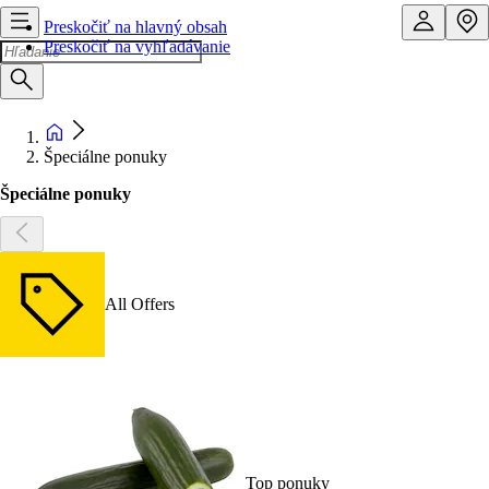
Preskočiť na hlavný obsah
Preskočiť na vyhľadávanie
Špeciálne ponuky
Špeciálne ponuky
All Offers
Top ponuky