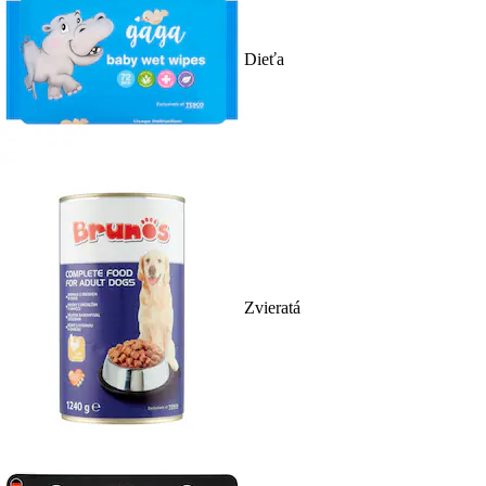
Dieťa
Zvieratá