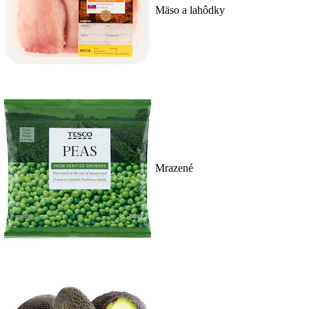
Mäso a lahôdky
Mrazené