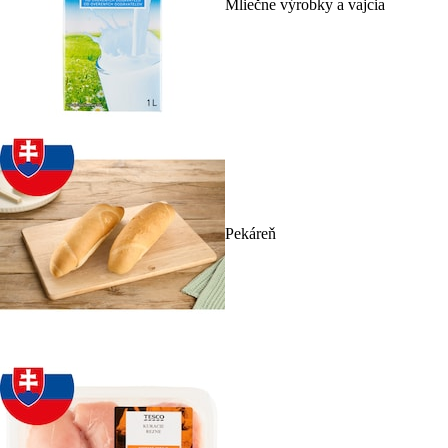
Mliečne výrobky a vajcia
Pekáreň