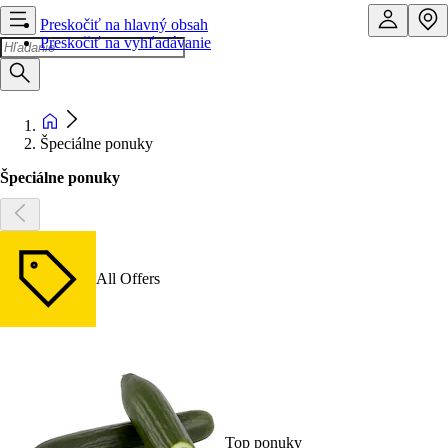
Preskočiť na hlavný obsah
Preskočiť na vyhľadávanie
Špeciálne ponuky
Špeciálne ponuky
All Offers
Top ponuky