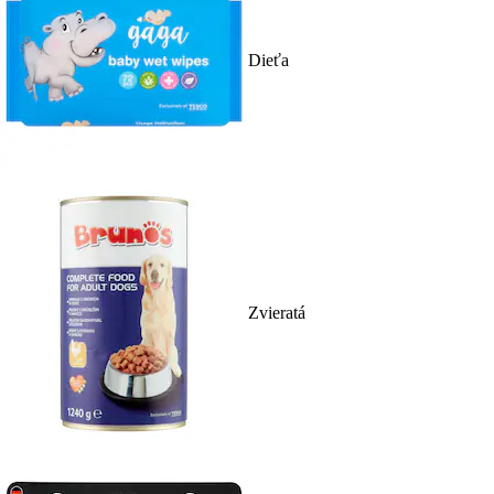
Dieťa
Zvieratá