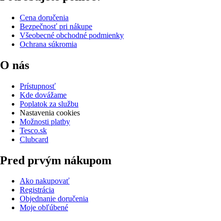
Cena doručenia
Bezpečnosť pri nákupe
Všeobecné obchodné podmienky
Ochrana súkromia
O nás
Prístupnosť
Kde dovážame
Poplatok za službu
Nastavenia cookies
Možnosti platby
Tesco.sk
Clubcard
Pred prvým nákupom
Ako nakupovať
Registrácia
Objednanie doručenia
Moje obľúbené