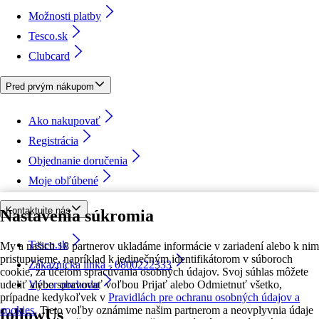
Možnosti platby
Tesco.sk
Clubcard
Pred prvým nákupom
Ako nakupovať
Registrácia
Objednanie doručenia
Moje obľúbené
Kontaktujte nás
Nastavenia súkromia
Tesco.sk
My a našich 18 partnerov ukladáme informácie v zariadení alebo k nim
pristupujeme, napríklad k jedinečným identifikátorom v súboroch
Zákaznícka linka - 0800222333
cookie, za účelom spracúvania osobných údajov. Svoj súhlas môžete
udeliť alebo spravovať voľbou Prijať alebo Odmietnuť všetko,
Výber obchodu
prípadne kedykoľvek v
Pravidlách pre ochranu osobných údajov a
cookies.
Tieto voľby oznámime našim partnerom a neovplyvnia údaje
followUs