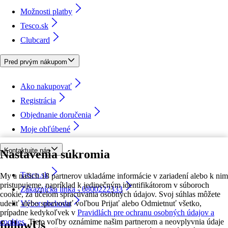
Možnosti platby
Tesco.sk
Clubcard
Pred prvým nákupom
Ako nakupovať
Registrácia
Objednanie doručenia
Moje obľúbené
Kontaktujte nás
Nastavenia súkromia
Tesco.sk
My a našich 18 partnerov ukladáme informácie v zariadení alebo k nim
pristupujeme, napríklad k jedinečným identifikátorom v súboroch
Zákaznícka linka - 0800222333
cookie, za účelom spracúvania osobných údajov. Svoj súhlas môžete
udeliť alebo spravovať voľbou Prijať alebo Odmietnuť všetko,
Výber obchodu
prípadne kedykoľvek v
Pravidlách pre ochranu osobných údajov a
cookies.
Tieto voľby oznámime našim partnerom a neovplyvnia údaje
followUs