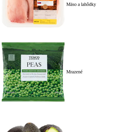
Mäso a lahôdky
Mrazené