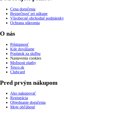
Cena doručenia
Bezpečnosť pri nákupe
Všeobecné obchodné podmienky
Ochrana súkromia
O nás
Prístupnosť
Kde dovážame
Poplatok za službu
Nastavenia cookies
Možnosti platby
Tesco.sk
Clubcard
Pred prvým nákupom
Ako nakupovať
Registrácia
Objednanie doručenia
Moje obľúbené