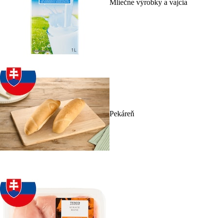
Mliečne výrobky a vajcia
Pekáreň