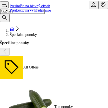
Preskočiť na hlavný obsah
Preskočiť na vyhľadávanie
Špeciálne ponuky
Špeciálne ponuky
All Offers
Top ponuky