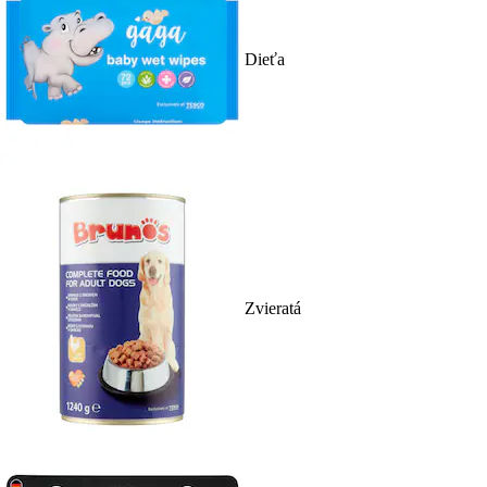
Dieťa
Zvieratá