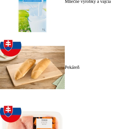
Mliečne výrobky a vajcia
Pekáreň