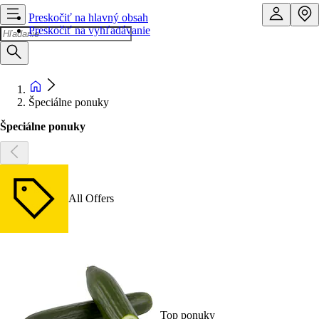
Preskočiť na hlavný obsah
Preskočiť na vyhľadávanie
Špeciálne ponuky
Špeciálne ponuky
All Offers
Top ponuky