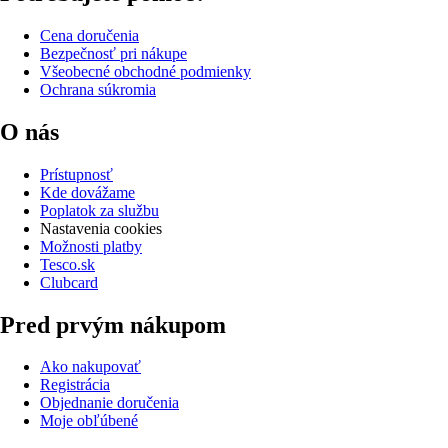
Cena doručenia
Bezpečnosť pri nákupe
Všeobecné obchodné podmienky
Ochrana súkromia
O nás
Prístupnosť
Kde dovážame
Poplatok za službu
Nastavenia cookies
Možnosti platby
Tesco.sk
Clubcard
Pred prvým nákupom
Ako nakupovať
Registrácia
Objednanie doručenia
Moje obľúbené