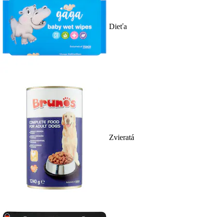
Dieťa
Zvieratá