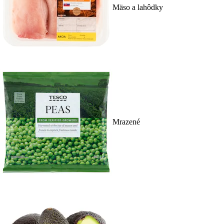
Mäso a lahôdky
Mrazené