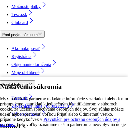
Možnosti platby
Tesco.sk
Clubcard
Pred prvým nákupom
Ako nakupovať
Registrácia
Objednanie doručenia
Moje obľúbené
Kontaktujte nás
Nastavenia súkromia
Tesco.sk
My a našich 18 partnerov ukladáme informácie v zariadení alebo k nim
pristupujeme, napríklad k jedinečným identifikátorom v súboroch
Zákaznícka linka - 0800222333
cookie, za účelom spracúvania osobných údajov. Svoj súhlas môžete
udeliť alebo spravovať voľbou Prijať alebo Odmietnuť všetko,
Výber obchodu
prípadne kedykoľvek v
Pravidlách pre ochranu osobných údajov a
cookies.
Tieto voľby oznámime našim partnerom a neovplyvnia údaje
followUs