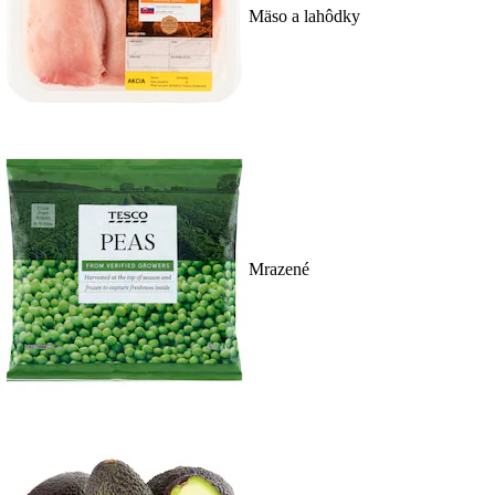
Mäso a lahôdky
Mrazené