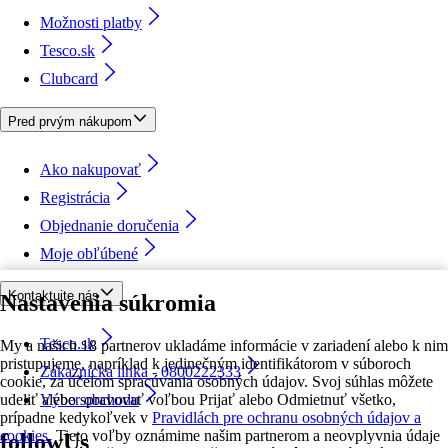
Možnosti platby
Tesco.sk
Clubcard
Pred prvým nákupom
Ako nakupovať
Registrácia
Objednanie doručenia
Moje obľúbené
Kontaktujte nás
Nastavenia súkromia
Tesco.sk
My a našich 18 partnerov ukladáme informácie v zariadení alebo k nim
pristupujeme, napríklad k jedinečným identifikátorom v súboroch
Zákaznícka linka - 0800222333
cookie, za účelom spracúvania osobných údajov. Svoj súhlas môžete
udeliť alebo spravovať voľbou Prijať alebo Odmietnuť všetko,
Výber obchodu
prípadne kedykoľvek v
Pravidlách pre ochranu osobných údajov a
cookies.
Tieto voľby oznámime našim partnerom a neovplyvnia údaje
followUs