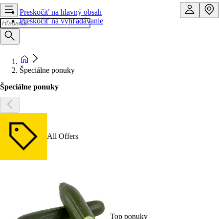
Preskočiť na hlavný obsah
Preskočiť na vyhľadávanie
Špeciálne ponuky
Špeciálne ponuky
All Offers
Top ponuky