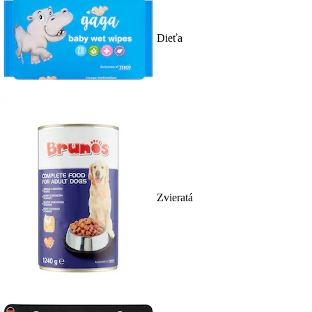
Dieťa
Zvieratá