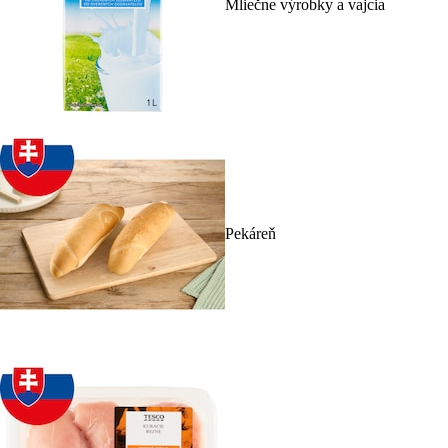
Mliečne výrobky a vajcia
Pekáreň