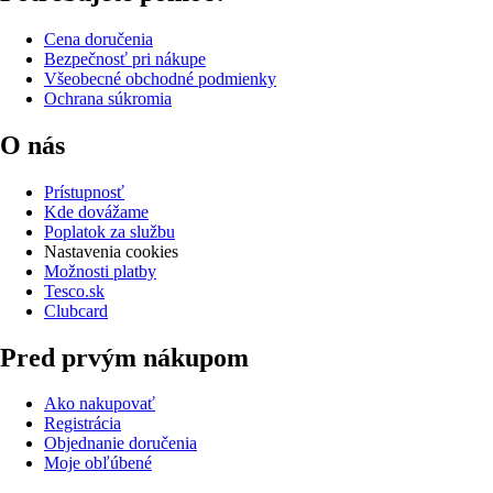
Cena doručenia
Bezpečnosť pri nákupe
Všeobecné obchodné podmienky
Ochrana súkromia
O nás
Prístupnosť
Kde dovážame
Poplatok za službu
Nastavenia cookies
Možnosti platby
Tesco.sk
Clubcard
Pred prvým nákupom
Ako nakupovať
Registrácia
Objednanie doručenia
Moje obľúbené