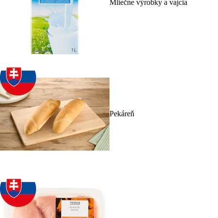
Mliečne výrobky a vajcia
Pekáreň