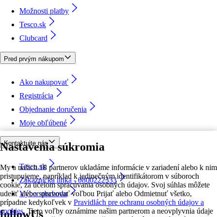
Možnosti platby
Tesco.sk
Clubcard
Pred prvým nákupom
Ako nakupovať
Registrácia
Objednanie doručenia
Moje obľúbené
Kontaktujte nás
Nastavenia súkromia
Tesco.sk
My a našich 18 partnerov ukladáme informácie v zariadení alebo k nim
pristupujeme, napríklad k jedinečným identifikátorom v súboroch
Zákaznícka linka - 0800222333
cookie, za účelom spracúvania osobných údajov. Svoj súhlas môžete
udeliť alebo spravovať voľbou Prijať alebo Odmietnuť všetko,
Výber obchodu
prípadne kedykoľvek v
Pravidlách pre ochranu osobných údajov a
cookies.
Tieto voľby oznámime našim partnerom a neovplyvnia údaje
followUs