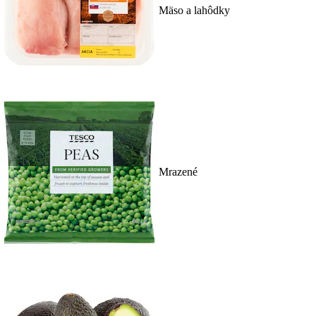
Mäso a lahôdky
Mrazené