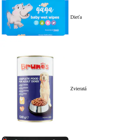
Dieťa
Zvieratá