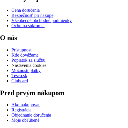
Cena doručenia
Bezpečnosť pri nákupe
Všeobecné obchodné podmienky
Ochrana súkromia
O nás
Prístupnosť
Kde dovážame
Poplatok za službu
Nastavenia cookies
Možnosti platby
Tesco.sk
Clubcard
Pred prvým nákupom
Ako nakupovať
Registrácia
Objednanie doručenia
Moje obľúbené