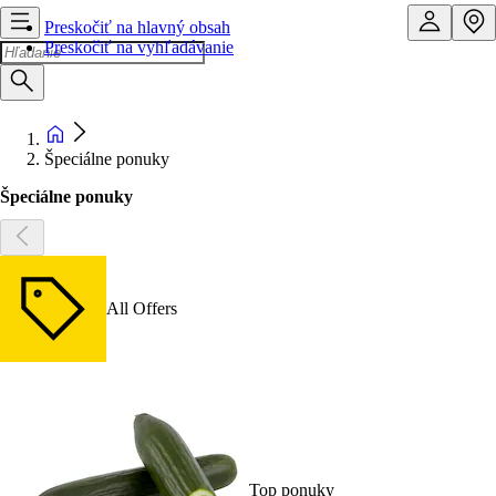
Preskočiť na hlavný obsah
Preskočiť na vyhľadávanie
Špeciálne ponuky
Špeciálne ponuky
All Offers
Top ponuky