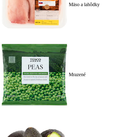
Mäso a lahôdky
Mrazené