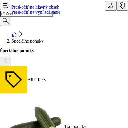
Preskočiť na hlavný obsah
Preskočiť na vyhľadávanie
Špeciálne ponuky
Špeciálne ponuky
All Offers
Top ponuky