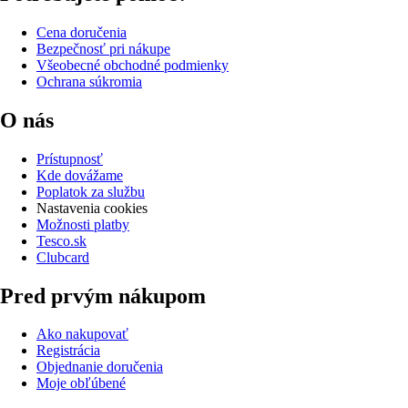
Cena doručenia
Bezpečnosť pri nákupe
Všeobecné obchodné podmienky
Ochrana súkromia
O nás
Prístupnosť
Kde dovážame
Poplatok za službu
Nastavenia cookies
Možnosti platby
Tesco.sk
Clubcard
Pred prvým nákupom
Ako nakupovať
Registrácia
Objednanie doručenia
Moje obľúbené