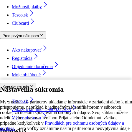
Možnosti platby
Tesco.sk
Clubcard
Pred prvým nákupom
Ako nakupovať
Registrácia
Objednanie doručenia
Moje obľúbené
Kontaktujte nás
Nastavenia súkromia
Tesco.sk
My a našich 18 partnerov ukladáme informácie v zariadení alebo k nim
pristupujeme, napríklad k jedinečným identifikátorom v súboroch
Zákaznícka linka - 0800222333
cookie, za účelom spracúvania osobných údajov. Svoj súhlas môžete
udeliť alebo spravovať voľbou Prijať alebo Odmietnuť všetko,
Výber obchodu
prípadne kedykoľvek v
Pravidlách pre ochranu osobných údajov a
cookies.
Tieto voľby oznámime našim partnerom a neovplyvnia údaje
followUs