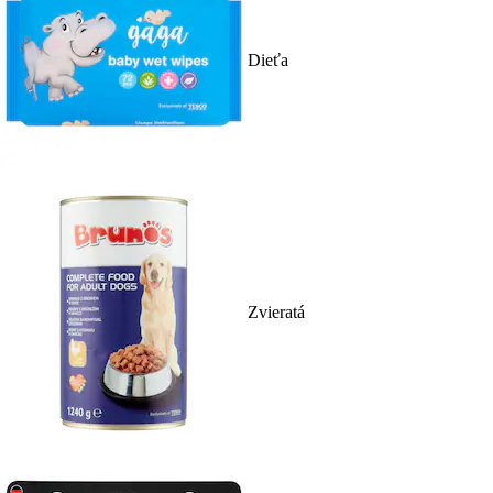
Dieťa
Zvieratá