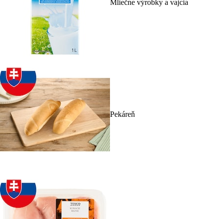
Mliečne výrobky a vajcia
Pekáreň