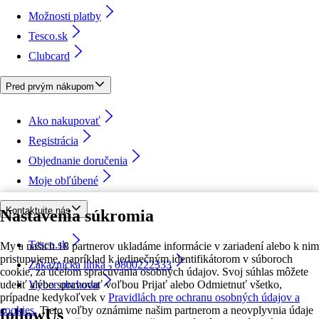
Možnosti platby
Tesco.sk
Clubcard
Pred prvým nákupom
Ako nakupovať
Registrácia
Objednanie doručenia
Moje obľúbené
Kontaktujte nás
Nastavenia súkromia
Tesco.sk
My a našich 18 partnerov ukladáme informácie v zariadení alebo k nim
pristupujeme, napríklad k jedinečným identifikátorom v súboroch
Zákaznícka linka - 0800222333
cookie, za účelom spracúvania osobných údajov. Svoj súhlas môžete
udeliť alebo spravovať voľbou Prijať alebo Odmietnuť všetko,
Výber obchodu
prípadne kedykoľvek v
Pravidlách pre ochranu osobných údajov a
cookies.
Tieto voľby oznámime našim partnerom a neovplyvnia údaje
followUs