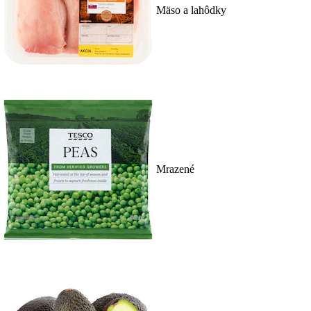
Mäso a lahôdky
Mrazené