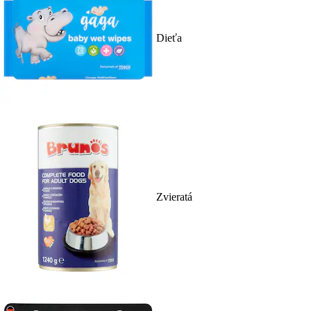
Dieťa
Zvieratá