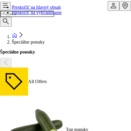
Preskočiť na hlavný obsah
Preskočiť na vyhľadávanie
Špeciálne ponuky
Špeciálne ponuky
All Offers
Top ponuky