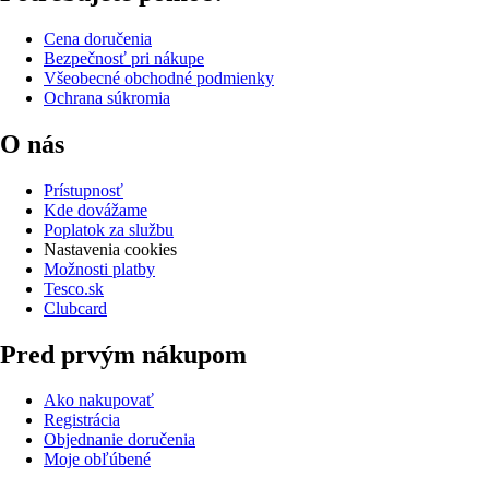
Cena doručenia
Bezpečnosť pri nákupe
Všeobecné obchodné podmienky
Ochrana súkromia
O nás
Prístupnosť
Kde dovážame
Poplatok za službu
Nastavenia cookies
Možnosti platby
Tesco.sk
Clubcard
Pred prvým nákupom
Ako nakupovať
Registrácia
Objednanie doručenia
Moje obľúbené