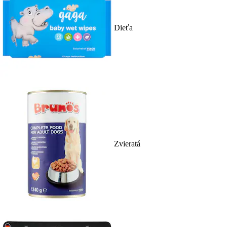
Dieťa
Zvieratá