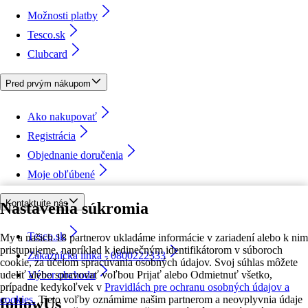
Možnosti platby
Tesco.sk
Clubcard
Pred prvým nákupom
Ako nakupovať
Registrácia
Objednanie doručenia
Moje obľúbené
Kontaktujte nás
Nastavenia súkromia
Tesco.sk
My a našich 18 partnerov ukladáme informácie v zariadení alebo k nim
pristupujeme, napríklad k jedinečným identifikátorom v súboroch
Zákaznícka linka - 0800222333
cookie, za účelom spracúvania osobných údajov. Svoj súhlas môžete
udeliť alebo spravovať voľbou Prijať alebo Odmietnuť všetko,
Výber obchodu
prípadne kedykoľvek v
Pravidlách pre ochranu osobných údajov a
cookies.
Tieto voľby oznámime našim partnerom a neovplyvnia údaje
followUs