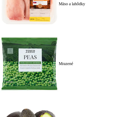
Mäso a lahôdky
Mrazené