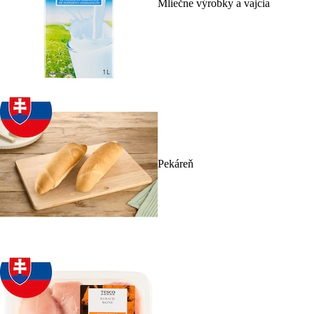
Mliečne výrobky a vajcia
Pekáreň