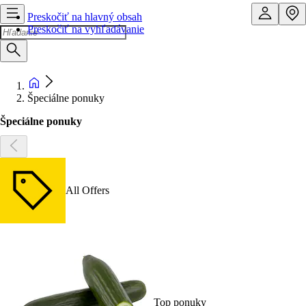
Preskočiť na hlavný obsah
Preskočiť na vyhľadávanie
Špeciálne ponuky
Špeciálne ponuky
All Offers
Top ponuky