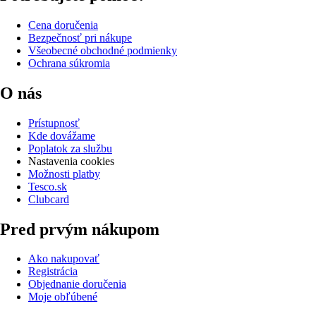
Cena doručenia
Bezpečnosť pri nákupe
Všeobecné obchodné podmienky
Ochrana súkromia
O nás
Prístupnosť
Kde dovážame
Poplatok za službu
Nastavenia cookies
Možnosti platby
Tesco.sk
Clubcard
Pred prvým nákupom
Ako nakupovať
Registrácia
Objednanie doručenia
Moje obľúbené