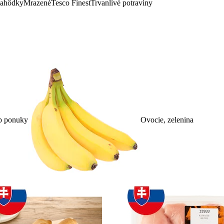
lahôdky
Mrazené
Tesco Finest
Trvanlivé potraviny
p ponuky
Ovocie, zelenina