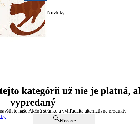
Novinky
jto kategórii už nie je platná, a
vypredaný
 navštívte našu Akčnú stránku a vyhľadajte alternatívne produkty
uky
Hľadanie