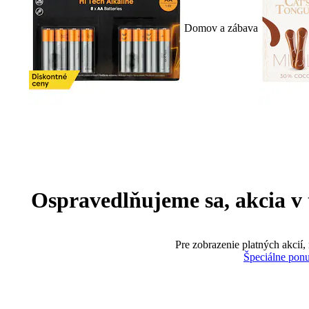
Domov a zábava
Ospravedlňujeme sa, akcia v te
Pre zobrazenie platných akcií,
Špeciálne pon