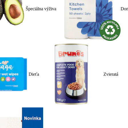
Špeciálna výživa
Dom
Dieťa
Zvieratá