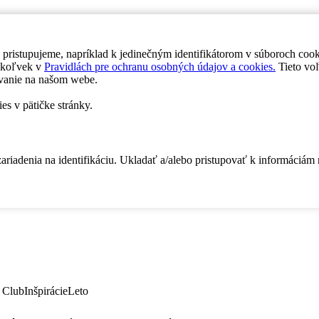
 pristupujeme, napríklad k jedinečným identifikátorom v súboroch coo
dykoľvek v
Pravidlách pre ochranu osobných údajov a cookies.
Tieto voľ
vanie na našom webe.
es v pätičke stránky.
zariadenia na identifikáciu. Ukladať a/alebo pristupovať k informáciám
 Club
Inšpirácie
Leto