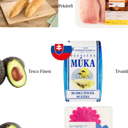
Pekáreň
Tesco Finest
Trvanl