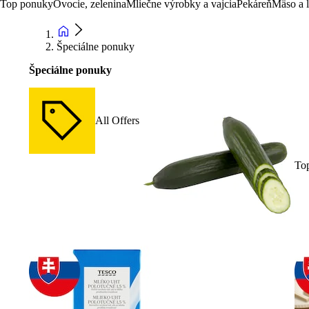
Top ponuky
Ovocie, zelenina
Mliečne výrobky a vajcia
Pekáreň
Mäso a 
Špeciálne ponuky
Špeciálne ponuky
All Offers
To