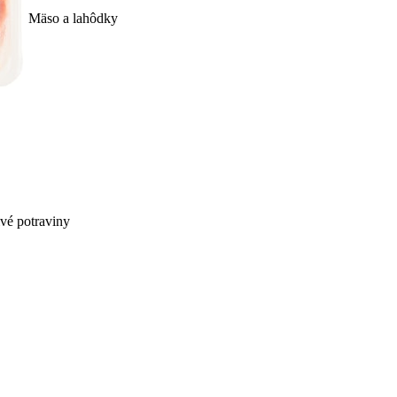
Mäso a lahôdky
ivé potraviny