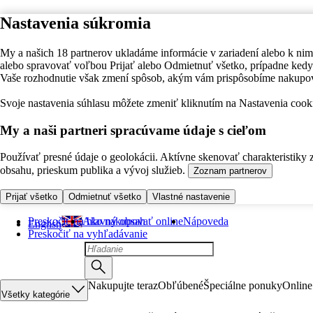
Nastavenia súkromia
My a našich 18 partnerov ukladáme informácie v zariadení alebo k nim
alebo spravovať voľbou Prijať alebo Odmietnuť všetko, prípadne ke
Vaše rozhodnutie však zmení spôsob, akým vám prispôsobíme nakupo
Svoje nastavenia súhlasu môžete zmeniť kliknutím na Nastavenia cooki
My a naši partneri spracúvame údaje s cieľom
Používať presné údaje o geolokácii. Aktívne skenovať charakteristiky 
obsahu, prieskum publika a vývoj služieb.
Zoznam partnerov
Prijať všetko
Odmietnuť všetko
Vlastné nastavenie
Preskočiť na hlavný obsah
Ako nakupovať online
Nápoveda
English
Preskočiť na vyhľadávanie
Nakupujte teraz
Obľúbené
Špeciálne ponuky
Online
Všetky kategórie