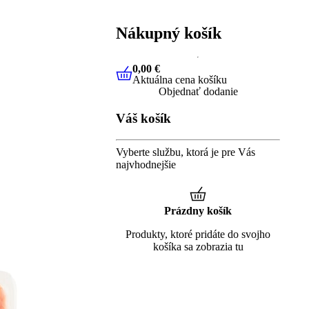
Nákupný košík
0,00 €
Aktuálna cena košíku
0,00 €
Aktuálna cena košíku
Objednať dodanie
Váš košík
Vyberte službu, ktorá je pre Vás
najvhodnejšie
Prázdny košík
Produkty, ktoré pridáte do svojho
košíka sa zobrazia tu