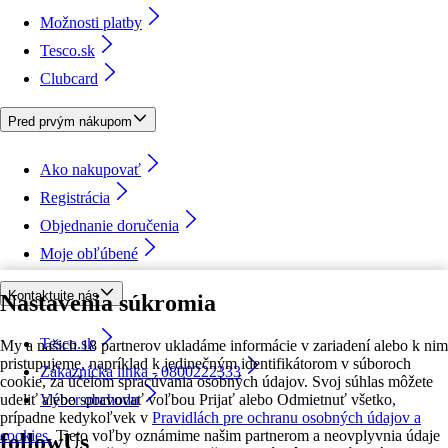
Možnosti platby
Tesco.sk
Clubcard
Pred prvým nákupom
Ako nakupovať
Registrácia
Objednanie doručenia
Moje obľúbené
Kontaktujte nás
Nastavenia súkromia
Tesco.sk
My a našich 18 partnerov ukladáme informácie v zariadení alebo k nim
pristupujeme, napríklad k jedinečným identifikátorom v súboroch
Zákaznícka linka - 0800222333
cookie, za účelom spracúvania osobných údajov. Svoj súhlas môžete
udeliť alebo spravovať voľbou Prijať alebo Odmietnuť všetko,
Výber obchodu
prípadne kedykoľvek v
Pravidlách pre ochranu osobných údajov a
cookies.
Tieto voľby oznámime našim partnerom a neovplyvnia údaje
followUs