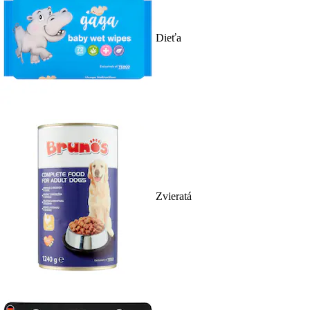
Dieťa
Zvieratá