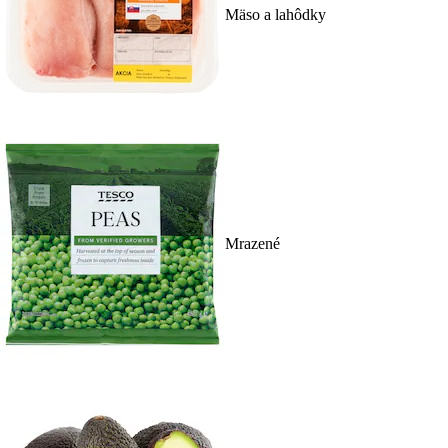
Mäso a lahôdky
Mrazené