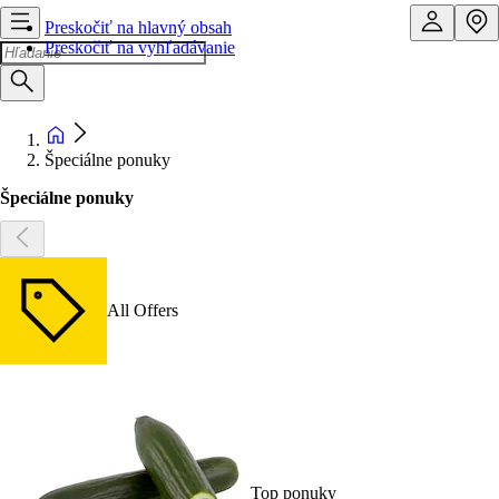
Preskočiť na hlavný obsah
Preskočiť na vyhľadávanie
Špeciálne ponuky
Špeciálne ponuky
All Offers
Top ponuky