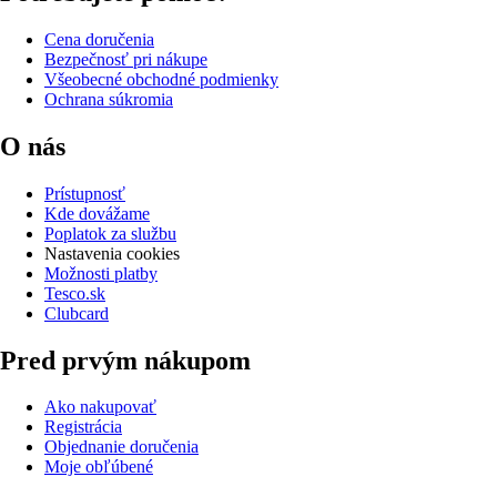
Cena doručenia
Bezpečnosť pri nákupe
Všeobecné obchodné podmienky
Ochrana súkromia
O nás
Prístupnosť
Kde dovážame
Poplatok za službu
Nastavenia cookies
Možnosti platby
Tesco.sk
Clubcard
Pred prvým nákupom
Ako nakupovať
Registrácia
Objednanie doručenia
Moje obľúbené