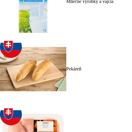
Mliečne výrobky a vajcia
Pekáreň