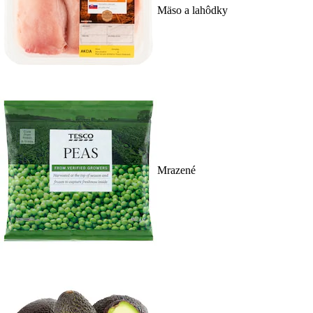
Mäso a lahôdky
Mrazené