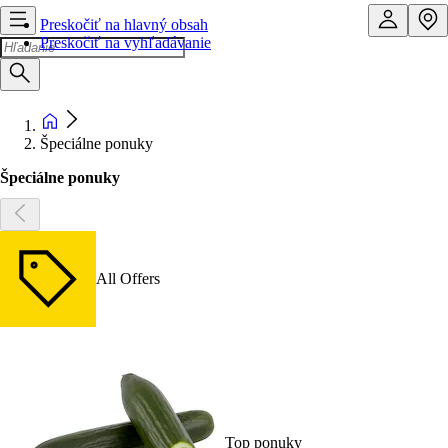
Preskočiť na hlavný obsah
Preskočiť na vyhľadávanie
Špeciálne ponuky
Špeciálne ponuky
All Offers
Top ponuky