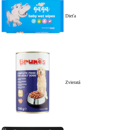
Dieťa
Zvieratá