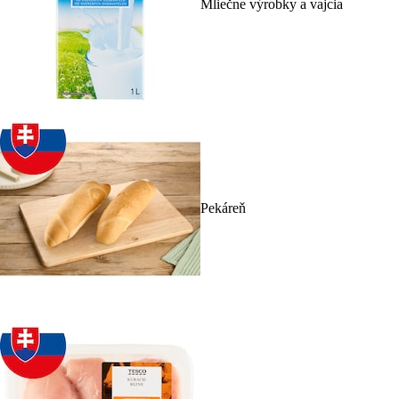
Mliečne výrobky a vajcia
Pekáreň