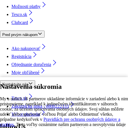
Možnosti platby
Tesco.sk
Clubcard
Pred prvým nákupom
Ako nakupovať
Registrácia
Objednanie doručenia
Moje obľúbené
Kontaktujte nás
Nastavenia súkromia
Tesco.sk
My a našich 18 partnerov ukladáme informácie v zariadení alebo k nim
pristupujeme, napríklad k jedinečným identifikátorom v súboroch
Zákaznícka linka - 0800222333
cookie, za účelom spracúvania osobných údajov. Svoj súhlas môžete
udeliť alebo spravovať voľbou Prijať alebo Odmietnuť všetko,
Výber obchodu
prípadne kedykoľvek v
Pravidlách pre ochranu osobných údajov a
cookies.
Tieto voľby oznámime našim partnerom a neovplyvnia údaje
followUs