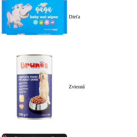
Dieťa
Zvieratá