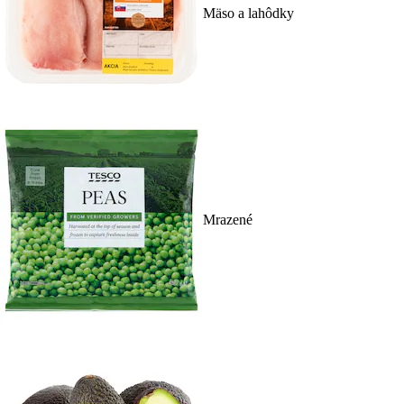
Mäso a lahôdky
Mrazené