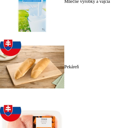
Mliečne výrobky a vajcia
Pekáreň