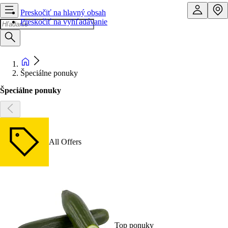
Preskočiť na hlavný obsah
Preskočiť na vyhľadávanie
Špeciálne ponuky
Špeciálne ponuky
All Offers
Top ponuky