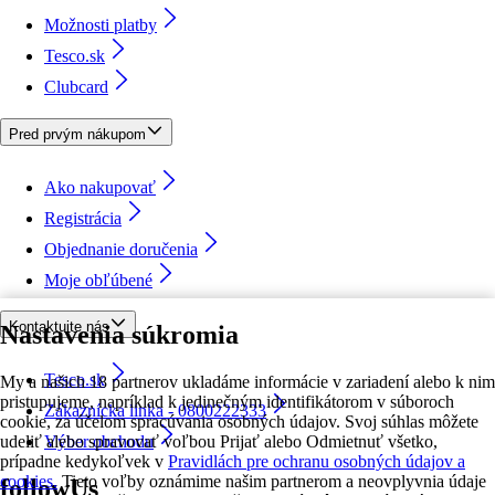
Možnosti platby
Tesco.sk
Clubcard
Pred prvým nákupom
Ako nakupovať
Registrácia
Objednanie doručenia
Moje obľúbené
Kontaktujte nás
Nastavenia súkromia
Tesco.sk
My a našich 18 partnerov ukladáme informácie v zariadení alebo k nim
pristupujeme, napríklad k jedinečným identifikátorom v súboroch
Zákaznícka linka - 0800222333
cookie, za účelom spracúvania osobných údajov. Svoj súhlas môžete
udeliť alebo spravovať voľbou Prijať alebo Odmietnuť všetko,
Výber obchodu
prípadne kedykoľvek v
Pravidlách pre ochranu osobných údajov a
cookies.
Tieto voľby oznámime našim partnerom a neovplyvnia údaje
followUs