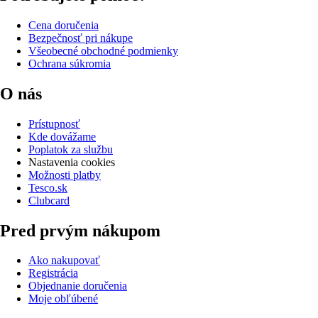
Cena doručenia
Bezpečnosť pri nákupe
Všeobecné obchodné podmienky
Ochrana súkromia
O nás
Prístupnosť
Kde dovážame
Poplatok za službu
Nastavenia cookies
Možnosti platby
Tesco.sk
Clubcard
Pred prvým nákupom
Ako nakupovať
Registrácia
Objednanie doručenia
Moje obľúbené