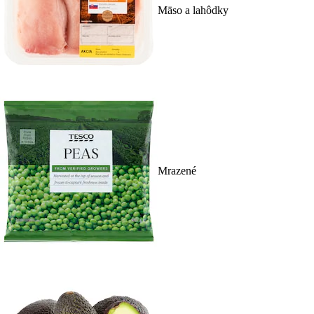
Mäso a lahôdky
Mrazené