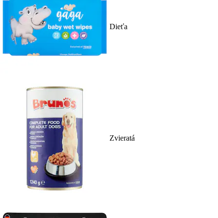
Dieťa
Zvieratá