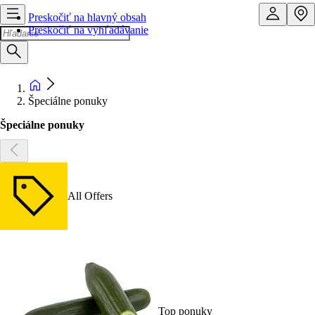
Preskočiť na hlavný obsah
Preskočiť na vyhľadávanie
Špeciálne ponuky
Špeciálne ponuky
All Offers
Top ponuky