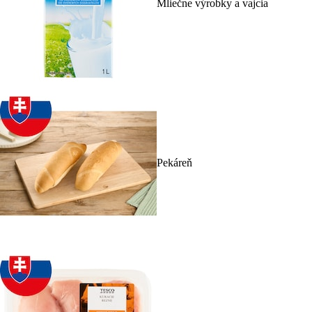
Mliečne výrobky a vajcia
Pekáreň