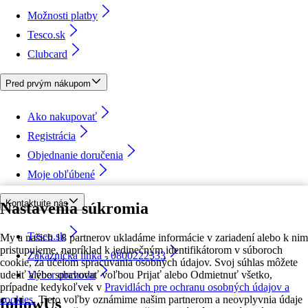
Možnosti platby
Tesco.sk
Clubcard
Pred prvým nákupom
Ako nakupovať
Registrácia
Objednanie doručenia
Moje obľúbené
Kontaktujte nás
Nastavenia súkromia
Tesco.sk
My a našich 18 partnerov ukladáme informácie v zariadení alebo k nim
pristupujeme, napríklad k jedinečným identifikátorom v súboroch
Zákaznícka linka - 0800222333
cookie, za účelom spracúvania osobných údajov. Svoj súhlas môžete
udeliť alebo spravovať voľbou Prijať alebo Odmietnuť všetko,
Výber obchodu
prípadne kedykoľvek v
Pravidlách pre ochranu osobných údajov a
cookies.
Tieto voľby oznámime našim partnerom a neovplyvnia údaje
followUs