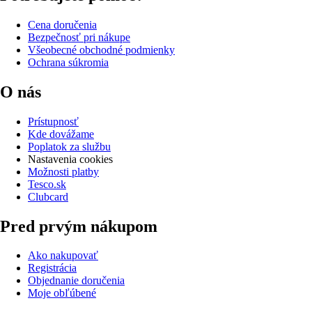
Cena doručenia
Bezpečnosť pri nákupe
Všeobecné obchodné podmienky
Ochrana súkromia
O nás
Prístupnosť
Kde dovážame
Poplatok za službu
Nastavenia cookies
Možnosti platby
Tesco.sk
Clubcard
Pred prvým nákupom
Ako nakupovať
Registrácia
Objednanie doručenia
Moje obľúbené