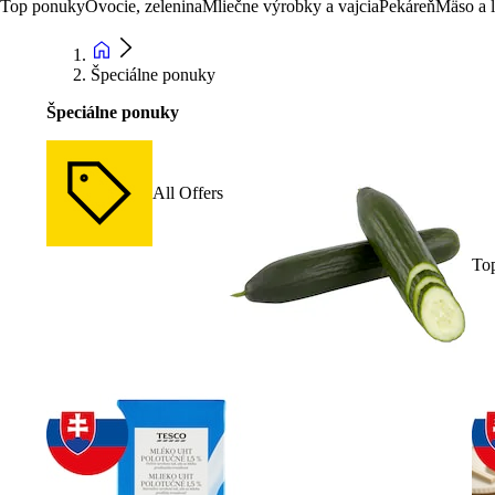
Top ponuky
Ovocie, zelenina
Mliečne výrobky a vajcia
Pekáreň
Mäso a 
Špeciálne ponuky
Špeciálne ponuky
All Offers
To