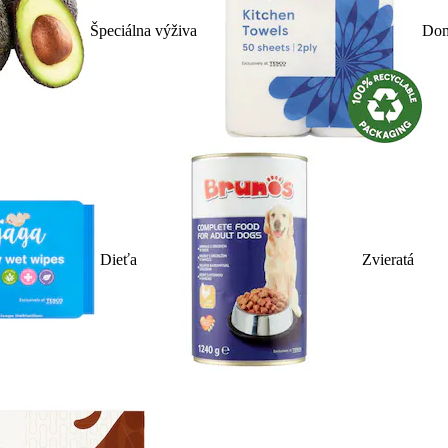
Špeciálna výživa
Dom
Dieťa
Zvieratá