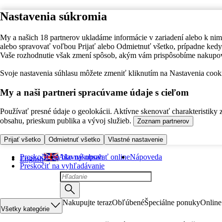
Nastavenia súkromia
My a našich 18 partnerov ukladáme informácie v zariadení alebo k nim
alebo spravovať voľbou Prijať alebo Odmietnuť všetko, prípadne ke
Vaše rozhodnutie však zmení spôsob, akým vám prispôsobíme nakupo
Svoje nastavenia súhlasu môžete zmeniť kliknutím na Nastavenia cooki
My a naši partneri spracúvame údaje s cieľom
Používať presné údaje o geolokácii. Aktívne skenovať charakteristiky 
obsahu, prieskum publika a vývoj služieb.
Zoznam partnerov
Prijať všetko
Odmietnuť všetko
Vlastné nastavenie
Preskočiť na hlavný obsah
Ako nakupovať online
Nápoveda
English
Preskočiť na vyhľadávanie
Nakupujte teraz
Obľúbené
Špeciálne ponuky
Online
Všetky kategórie