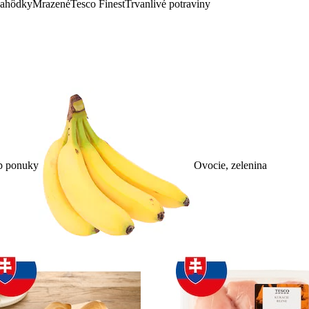
lahôdky
Mrazené
Tesco Finest
Trvanlivé potraviny
p ponuky
Ovocie, zelenina