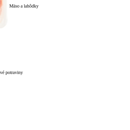
Mäso a lahôdky
ivé potraviny