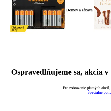
Domov a zábava
Ospravedlňujeme sa, akcia v te
Pre zobrazenie platných akcií,
Špeciálne pon