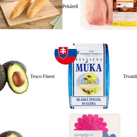
Pekáreň
Tesco Finest
Trvanl