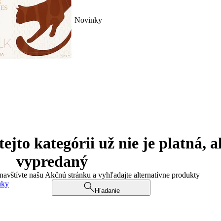
Novinky
jto kategórii už nie je platná, a
vypredaný
 navštívte našu Akčnú stránku a vyhľadajte alternatívne produkty
uky
Hľadanie