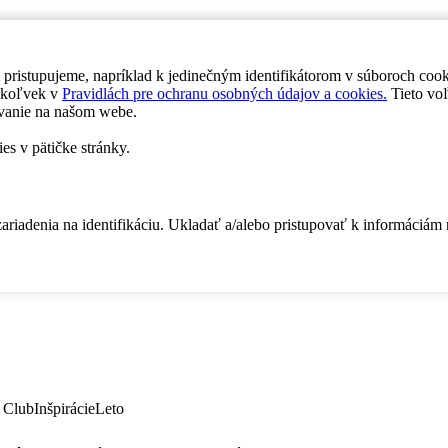
 pristupujeme, napríklad k jedinečným identifikátorom v súboroch coo
dykoľvek v
Pravidlách pre ochranu osobných údajov a cookies.
Tieto voľ
vanie na našom webe.
es v pätičke stránky.
zariadenia na identifikáciu. Ukladať a/alebo pristupovať k informáciám
 Club
Inšpirácie
Leto