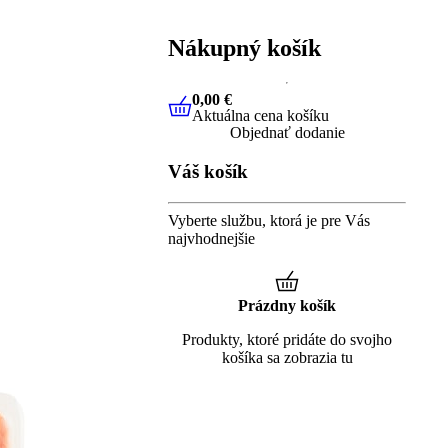
Nákupný košík
0,00 €
Aktuálna cena košíku
0,00 €
Aktuálna cena košíku
Objednať dodanie
Váš košík
Vyberte službu, ktorá je pre Vás
najvhodnejšie
Prázdny košík
Produkty, ktoré pridáte do svojho
košíka sa zobrazia tu