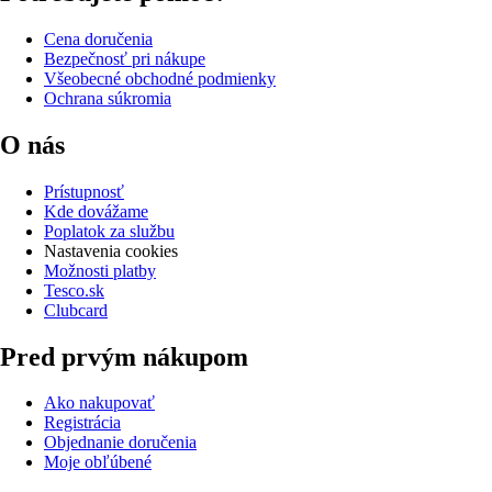
Cena doručenia
Bezpečnosť pri nákupe
Všeobecné obchodné podmienky
Ochrana súkromia
O nás
Prístupnosť
Kde dovážame
Poplatok za službu
Nastavenia cookies
Možnosti platby
Tesco.sk
Clubcard
Pred prvým nákupom
Ako nakupovať
Registrácia
Objednanie doručenia
Moje obľúbené