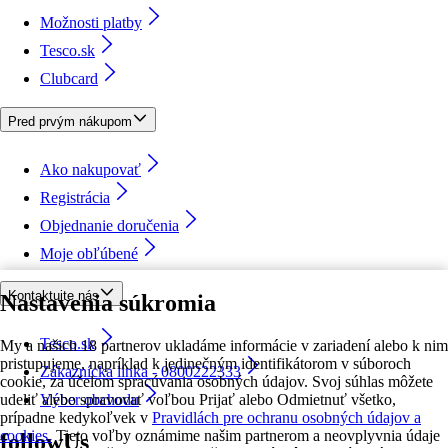
Možnosti platby
Tesco.sk
Clubcard
Pred prvým nákupom
Ako nakupovať
Registrácia
Objednanie doručenia
Moje obľúbené
Kontaktujte nás
Nastavenia súkromia
Tesco.sk
My a našich 18 partnerov ukladáme informácie v zariadení alebo k nim
pristupujeme, napríklad k jedinečným identifikátorom v súboroch
Zákaznícka linka - 0800222333
cookie, za účelom spracúvania osobných údajov. Svoj súhlas môžete
udeliť alebo spravovať voľbou Prijať alebo Odmietnuť všetko,
Výber obchodu
prípadne kedykoľvek v
Pravidlách pre ochranu osobných údajov a
cookies.
Tieto voľby oznámime našim partnerom a neovplyvnia údaje
followUs