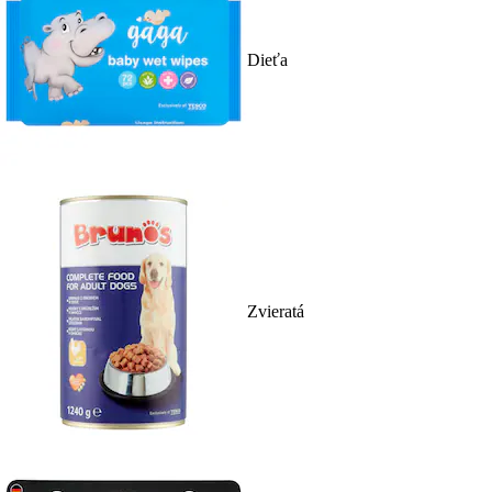
Dieťa
Zvieratá