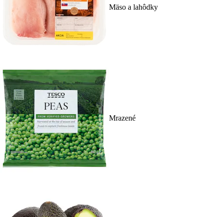
Mäso a lahôdky
Mrazené