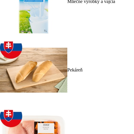
Mliečne výrobky a vajcia
Pekáreň