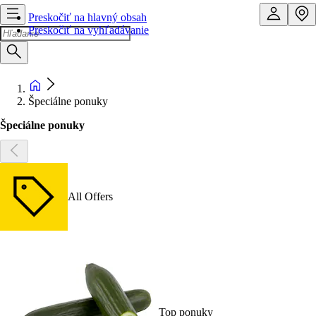
Preskočiť na hlavný obsah
Preskočiť na vyhľadávanie
Špeciálne ponuky
Špeciálne ponuky
All Offers
Top ponuky