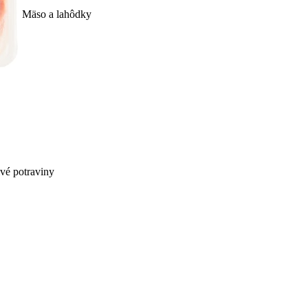
Mäso a lahôdky
ivé potraviny