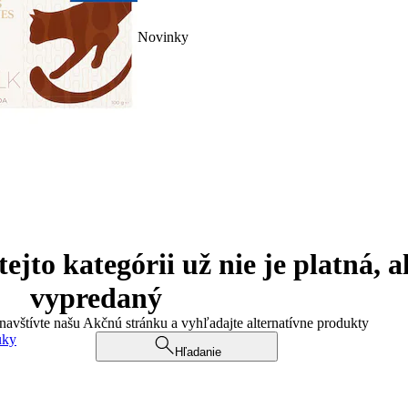
Novinky
jto kategórii už nie je platná, a
vypredaný
 navštívte našu Akčnú stránku a vyhľadajte alternatívne produkty
uky
Hľadanie