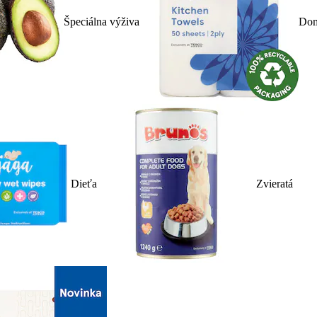
Špeciálna výživa
Dom
Dieťa
Zvieratá