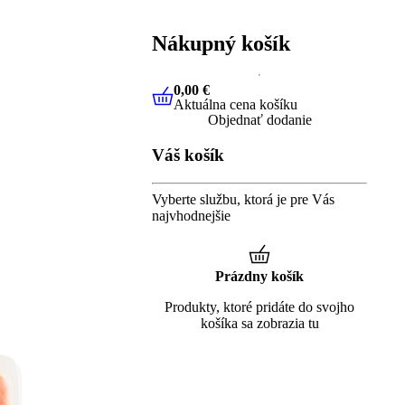
Nákupný košík
0,00 €
Aktuálna cena košíku
0,00 €
Aktuálna cena košíku
Objednať dodanie
Váš košík
Vyberte službu, ktorá je pre Vás
najvhodnejšie
Prázdny košík
Produkty, ktoré pridáte do svojho
košíka sa zobrazia tu