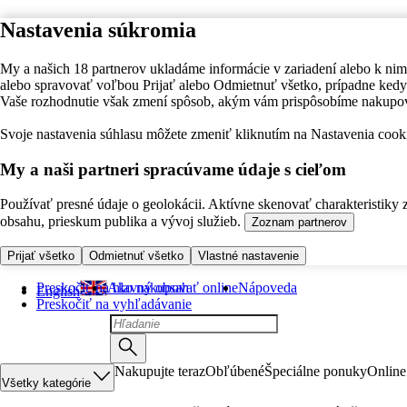
Nastavenia súkromia
My a našich 18 partnerov ukladáme informácie v zariadení alebo k nim
alebo spravovať voľbou Prijať alebo Odmietnuť všetko, prípadne ke
Vaše rozhodnutie však zmení spôsob, akým vám prispôsobíme nakupo
Svoje nastavenia súhlasu môžete zmeniť kliknutím na Nastavenia cooki
My a naši partneri spracúvame údaje s cieľom
Používať presné údaje o geolokácii. Aktívne skenovať charakteristiky 
obsahu, prieskum publika a vývoj služieb.
Zoznam partnerov
Prijať všetko
Odmietnuť všetko
Vlastné nastavenie
Preskočiť na hlavný obsah
Ako nakupovať online
Nápoveda
English
Preskočiť na vyhľadávanie
Nakupujte teraz
Obľúbené
Špeciálne ponuky
Online
Všetky kategórie