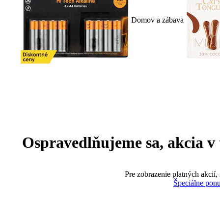
Domov a zábava
Ospravedlňujeme sa, akcia v te
Pre zobrazenie platných akcií,
Špeciálne pon