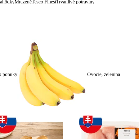
lahôdky
Mrazené
Tesco Finest
Trvanlivé potraviny
p ponuky
Ovocie, zelenina