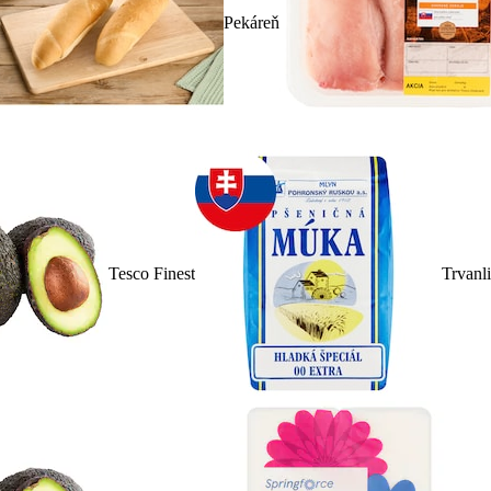
Pekáreň
Tesco Finest
Trvanl