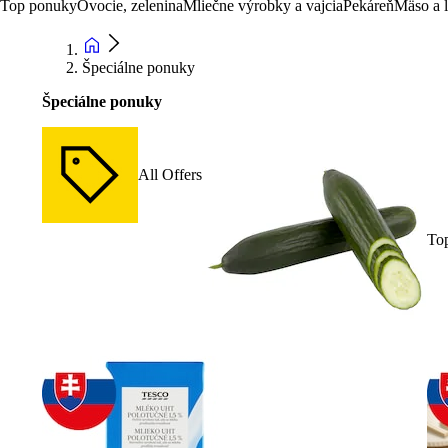
Top ponuky
Ovocie, zelenina
Mliečne výrobky a vajcia
Pekáreň
Mäso a 
Špeciálne ponuky
Špeciálne ponuky
All Offers
To