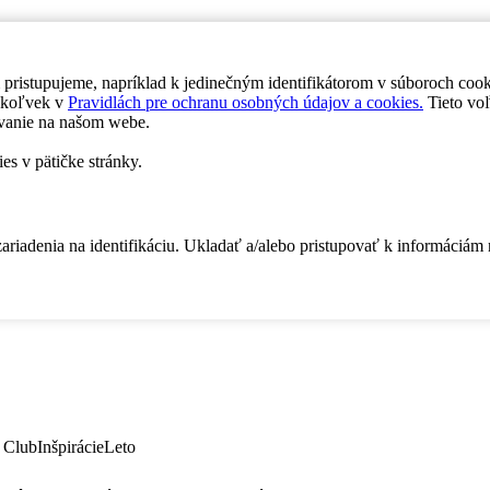
 pristupujeme, napríklad k jedinečným identifikátorom v súboroch coo
dykoľvek v
Pravidlách pre ochranu osobných údajov a cookies.
Tieto voľ
vanie na našom webe.
es v pätičke stránky.
zariadenia na identifikáciu. Ukladať a/alebo pristupovať k informáciám
 Club
Inšpirácie
Leto