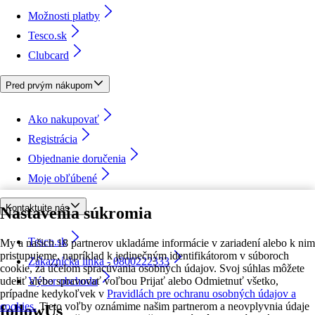
Možnosti platby
Tesco.sk
Clubcard
Pred prvým nákupom
Ako nakupovať
Registrácia
Objednanie doručenia
Moje obľúbené
Kontaktujte nás
Nastavenia súkromia
Tesco.sk
My a našich 18 partnerov ukladáme informácie v zariadení alebo k nim
pristupujeme, napríklad k jedinečným identifikátorom v súboroch
Zákaznícka linka - 0800222333
cookie, za účelom spracúvania osobných údajov. Svoj súhlas môžete
udeliť alebo spravovať voľbou Prijať alebo Odmietnuť všetko,
Výber obchodu
prípadne kedykoľvek v
Pravidlách pre ochranu osobných údajov a
cookies.
Tieto voľby oznámime našim partnerom a neovplyvnia údaje
followUs