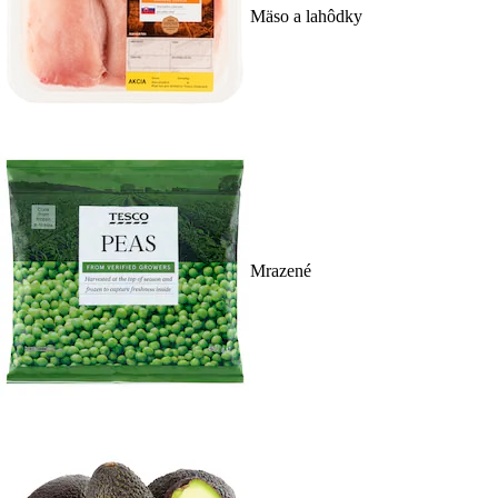
Mäso a lahôdky
Mrazené