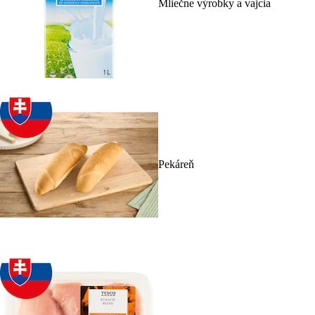
Mliečne výrobky a vajcia
Pekáreň