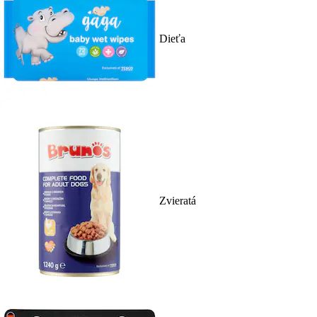
Dieťa
Zvieratá