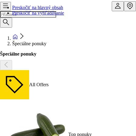
Preskočiť na hlavný obsah
Preskočiť na vyhľadávanie
Špeciálne ponuky
Špeciálne ponuky
All Offers
Top ponuky