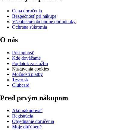
Cena doručenia
Bezpečnosť pri nákupe
Všeobecné obchodné podmienky
Ochrana súkromia
O nás
Prístupnosť
Kde dovážame
Poplatok za službu
Nastavenia cookies
Možnosti platby
Tesco.sk
Clubcard
Pred prvým nákupom
Ako nakupovať
Registrácia
Objednanie doručenia
Moje obľúbené