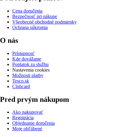
Cena doručenia
Bezpečnosť pri nákupe
Všeobecné obchodné podmienky
Ochrana súkromia
O nás
Prístupnosť
Kde dovážame
Poplatok za službu
Nastavenia cookies
Možnosti platby
Tesco.sk
Clubcard
Pred prvým nákupom
Ako nakupovať
Registrácia
Objednanie doručenia
Moje obľúbené