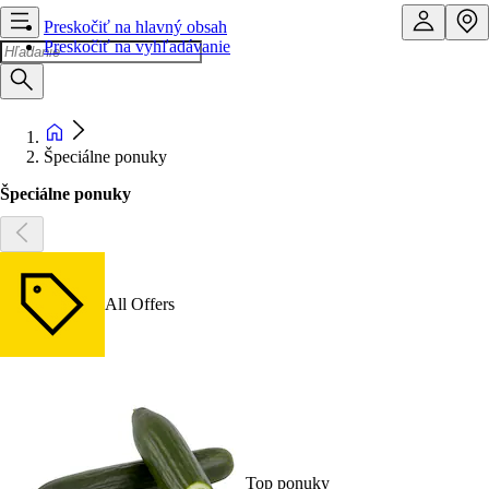
Preskočiť na hlavný obsah
Preskočiť na vyhľadávanie
Špeciálne ponuky
Špeciálne ponuky
All Offers
Top ponuky