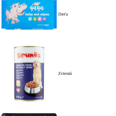
Dieťa
Zvieratá