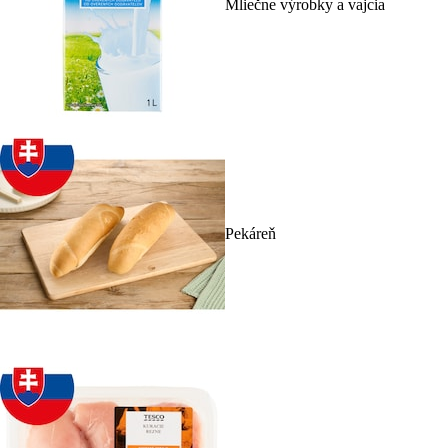
Mliečne výrobky a vajcia
Pekáreň