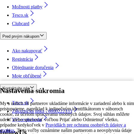
Možnosti platby
Tesco.sk
Clubcard
Pred prvým nákupom
Ako nakupovať
Registrácia
Objednanie doručenia
Moje obľúbené
Kontaktujte nás
Nastavenia súkromia
Tesco.sk
My a našich 18 partnerov ukladáme informácie v zariadení alebo k nim
pristupujeme, napríklad k jedinečným identifikátorom v súboroch
Zákaznícka linka - 0800222333
cookie, za účelom spracúvania osobných údajov. Svoj súhlas môžete
udeliť alebo spravovať voľbou Prijať alebo Odmietnuť všetko,
Výber obchodu
prípadne kedykoľvek v
Pravidlách pre ochranu osobných údajov a
cookies.
Tieto voľby oznámime našim partnerom a neovplyvnia údaje
followUs