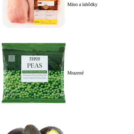
Mäso a lahôdky
Mrazené