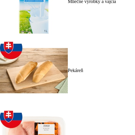
Mliečne výrobky a vajcia
Pekáreň