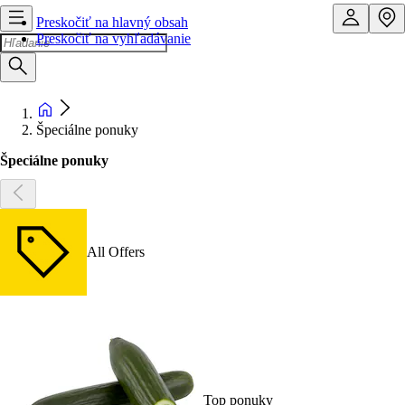
Preskočiť na hlavný obsah
Preskočiť na vyhľadávanie
Špeciálne ponuky
Špeciálne ponuky
All Offers
Top ponuky