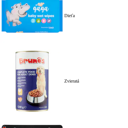
Dieťa
Zvieratá