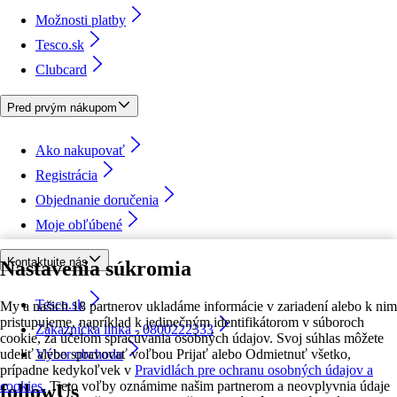
Možnosti platby
Tesco.sk
Clubcard
Pred prvým nákupom
Ako nakupovať
Registrácia
Objednanie doručenia
Moje obľúbené
Kontaktujte nás
Nastavenia súkromia
Tesco.sk
My a našich 18 partnerov ukladáme informácie v zariadení alebo k nim
pristupujeme, napríklad k jedinečným identifikátorom v súboroch
Zákaznícka linka - 0800222333
cookie, za účelom spracúvania osobných údajov. Svoj súhlas môžete
udeliť alebo spravovať voľbou Prijať alebo Odmietnuť všetko,
Výber obchodu
prípadne kedykoľvek v
Pravidlách pre ochranu osobných údajov a
cookies.
Tieto voľby oznámime našim partnerom a neovplyvnia údaje
followUs