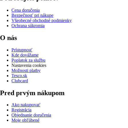
Cena doručenia
Bezpečnosť pri nákupe
Všeobecné obchodné podmienky
Ochrana súkromia
O nás
Prístupnosť
Kde dovážame
Poplatok za službu
Nastavenia cookies
Možnosti platby
Tesco.sk
Clubcard
Pred prvým nákupom
Ako nakupovať
Registrácia
Objednanie doručenia
Moje obľúbené