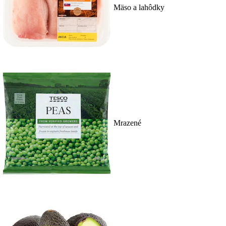
Mäso a lahôdky
Mrazené