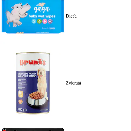
Dieťa
Zvieratá