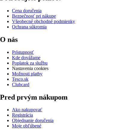
Cena doručenia
Bezpečnosť pri nákupe
Všeobecné obchodné podmienky
Ochrana súkromia
O nás
Prístupnosť
Kde dovážame
Poplatok za službu
Nastavenia cookies
Možnosti platby
Tesco.sk
Clubcard
Pred prvým nákupom
Ako nakupovať
Registrácia
Objednanie doručenia
Moje obľúbené