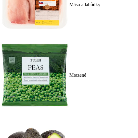
Mäso a lahôdky
Mrazené