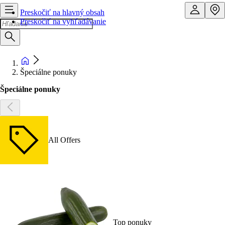
Preskočiť na hlavný obsah
Preskočiť na vyhľadávanie
Špeciálne ponuky
Špeciálne ponuky
All Offers
Top ponuky