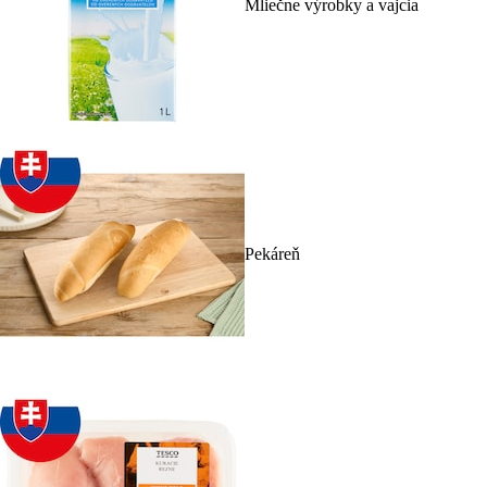
Mliečne výrobky a vajcia
Pekáreň