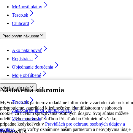
Možnosti platby
Tesco.sk
Clubcard
Pred prvým nákupom
Ako nakupovať
Registrácia
Objednanie doručenia
Moje obľúbené
Kontaktujte nás
Nastavenia súkromia
Tesco.sk
My a našich 18 partnerov ukladáme informácie v zariadení alebo k nim
pristupujeme, napríklad k jedinečným identifikátorom v súboroch
Zákaznícka linka - 0800222333
cookie, za účelom spracúvania osobných údajov. Svoj súhlas môžete
udeliť alebo spravovať voľbou Prijať alebo Odmietnuť všetko,
Výber obchodu
prípadne kedykoľvek v
Pravidlách pre ochranu osobných údajov a
cookies.
Tieto voľby oznámime našim partnerom a neovplyvnia údaje
followUs