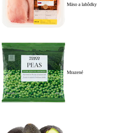
Mäso a lahôdky
Mrazené