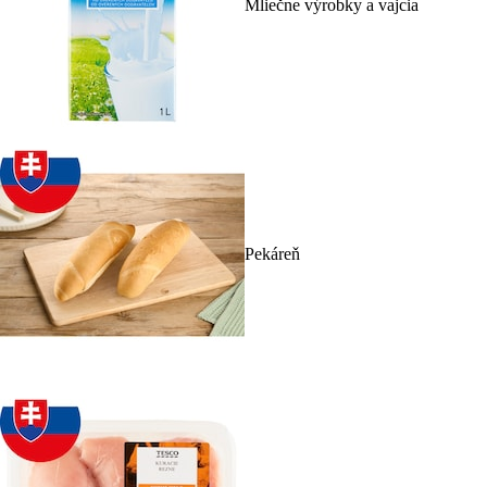
Mliečne výrobky a vajcia
Pekáreň