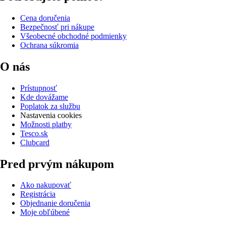
Cena doručenia
Bezpečnosť pri nákupe
Všeobecné obchodné podmienky
Ochrana súkromia
O nás
Prístupnosť
Kde dovážame
Poplatok za službu
Nastavenia cookies
Možnosti platby
Tesco.sk
Clubcard
Pred prvým nákupom
Ako nakupovať
Registrácia
Objednanie doručenia
Moje obľúbené