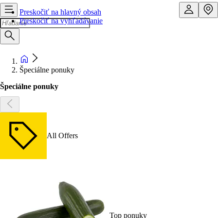
Preskočiť na hlavný obsah
Preskočiť na vyhľadávanie
Špeciálne ponuky
Špeciálne ponuky
All Offers
Top ponuky