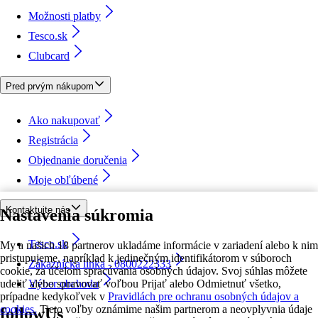
Možnosti platby
Tesco.sk
Clubcard
Pred prvým nákupom
Ako nakupovať
Registrácia
Objednanie doručenia
Moje obľúbené
Kontaktujte nás
Nastavenia súkromia
Tesco.sk
My a našich 18 partnerov ukladáme informácie v zariadení alebo k nim
pristupujeme, napríklad k jedinečným identifikátorom v súboroch
Zákaznícka linka - 0800222333
cookie, za účelom spracúvania osobných údajov. Svoj súhlas môžete
udeliť alebo spravovať voľbou Prijať alebo Odmietnuť všetko,
Výber obchodu
prípadne kedykoľvek v
Pravidlách pre ochranu osobných údajov a
cookies.
Tieto voľby oznámime našim partnerom a neovplyvnia údaje
followUs