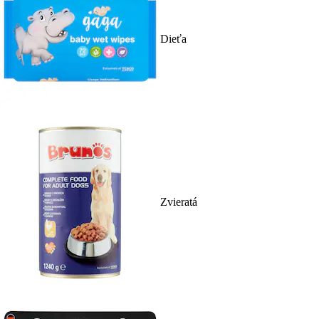
Dieťa
Zvieratá