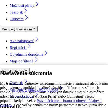
Možnosti platby
Tesco.sk
Clubcard
Pred prvým nákupom
Ako nakupovať
Registrácia
Objednanie doručenia
Moje obľúbené
Kontaktujte nás
Nastavenia súkromia
Tesco.sk
My a našich 18 partnerov ukladáme informácie v zariadení alebo k nim
pristupujeme, napríklad k jedinečným identifikátorom v súboroch
Zákaznícka linka - 0800222333
cookie, za účelom spracúvania osobných údajov. Svoj súhlas môžete
udeliť alebo spravovať voľbou Prijať alebo Odmietnuť všetko,
Výber obchodu
prípadne kedykoľvek v
Pravidlách pre ochranu osobných údajov a
cookies.
Tieto voľby oznámime našim partnerom a neovplyvnia údaje
followUs