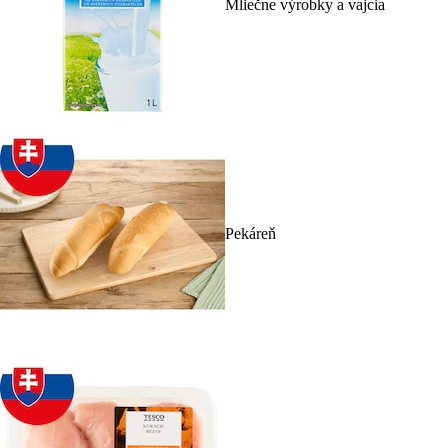
Mliečne výrobky a vajcia
Pekáreň