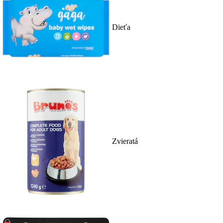
Dieťa
Zvieratá