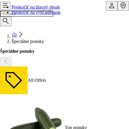
Preskočiť na hlavný obsah
Preskočiť na vyhľadávanie
Špeciálne ponuky
Špeciálne ponuky
All Offers
Top ponuky