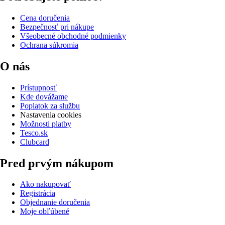
Cena doručenia
Bezpečnosť pri nákupe
Všeobecné obchodné podmienky
Ochrana súkromia
O nás
Prístupnosť
Kde dovážame
Poplatok za službu
Nastavenia cookies
Možnosti platby
Tesco.sk
Clubcard
Pred prvým nákupom
Ako nakupovať
Registrácia
Objednanie doručenia
Moje obľúbené