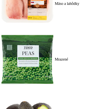
Mäso a lahôdky
Mrazené