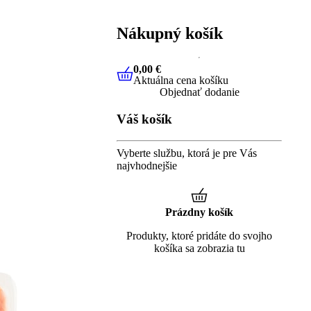
Nákupný košík
0,00 €
Aktuálna cena košíku
0,00 €
Aktuálna cena košíku
Objednať dodanie
Váš košík
Vyberte službu, ktorá je pre Vás
najvhodnejšie
Prázdny košík
Produkty, ktoré pridáte do svojho
košíka sa zobrazia tu