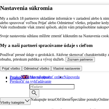
Nastavenia súkromia
My a našich 18 partnerov ukladáme informácie v zariadení alebo k nim
alebo spravovať voľbou Prijať alebo Odmietnuť všetko, prípadne ke
Vaše rozhodnutie však zmení spôsob, akým vám prispôsobíme nakupo
Svoje nastavenia súhlasu môžete zmeniť kliknutím na Nastavenia cooki
My a naši partneri spracúvame údaje s cieľom
Používať presné údaje o geolokácii. Aktívne skenovať charakteristiky 
obsahu, prieskum publika a vývoj služieb.
Zoznam partnerov
Prijať všetko
Odmietnuť všetko
Vlastné nastavenie
Preskočiť na hlavný obsah
Ako nakupovať online
Nápoveda
English
Preskočiť na vyhľadávanie
Nakupujte teraz
Obľúbené
Špeciálne ponuky
Online
Všetky kategórie