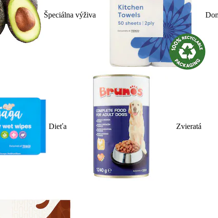
Špeciálna výživa
Dom
Dieťa
Zvieratá