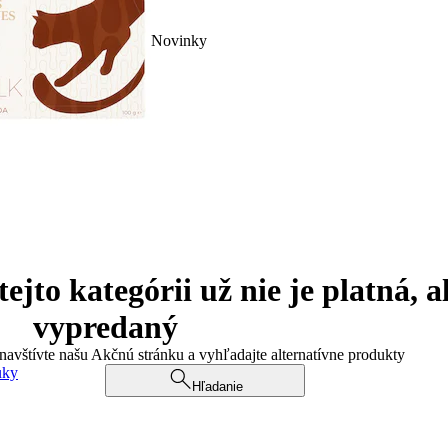
Novinky
jto kategórii už nie je platná, a
vypredaný
 navštívte našu Akčnú stránku a vyhľadajte alternatívne produkty
uky
Hľadanie