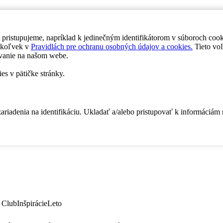
 pristupujeme, napríklad k jedinečným identifikátorom v súboroch coo
dykoľvek v
Pravidlách pre ochranu osobných údajov a cookies.
Tieto voľ
vanie na našom webe.
es v pätičke stránky.
zariadenia na identifikáciu. Ukladať a/alebo pristupovať k informáciám
 Club
Inšpirácie
Leto