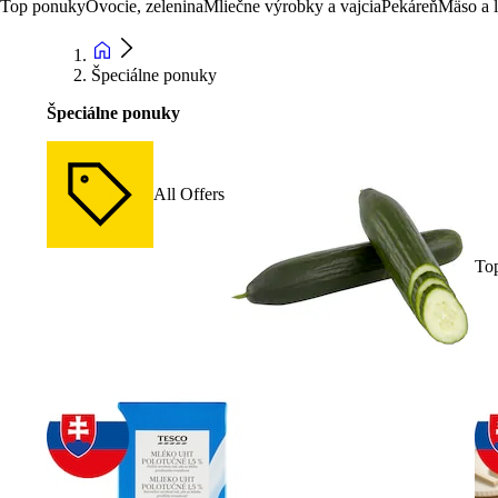
Top ponuky
Ovocie, zelenina
Mliečne výrobky a vajcia
Pekáreň
Mäso a 
Špeciálne ponuky
Špeciálne ponuky
All Offers
To