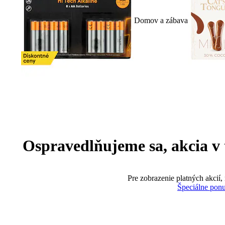
Domov a zábava
Ospravedlňujeme sa, akcia v te
Pre zobrazenie platných akcií,
Špeciálne pon