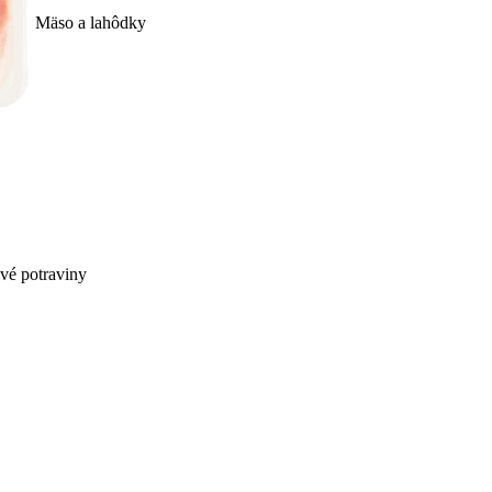
Mäso a lahôdky
ivé potraviny