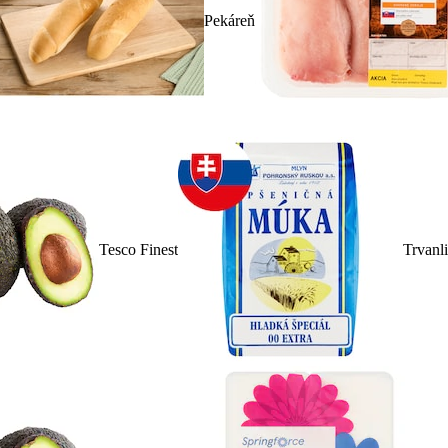
Pekáreň
Tesco Finest
Trvanl