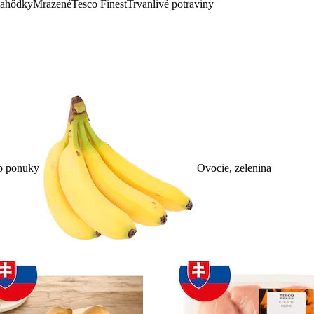
lahôdky
Mrazené
Tesco Finest
Trvanlivé potraviny
p ponuky
Ovocie, zelenina