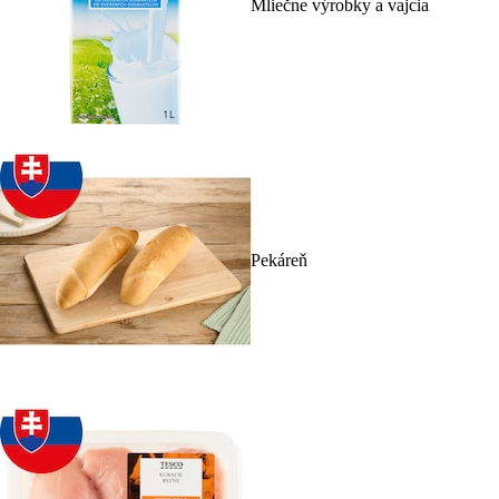
Mliečne výrobky a vajcia
Pekáreň