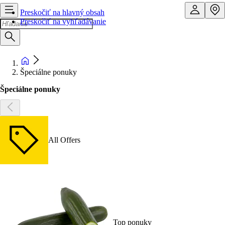
Preskočiť na hlavný obsah
Preskočiť na vyhľadávanie
Špeciálne ponuky
Špeciálne ponuky
All Offers
Top ponuky