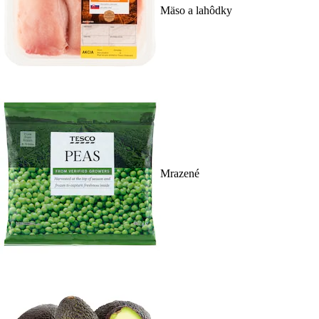
Mäso a lahôdky
Mrazené