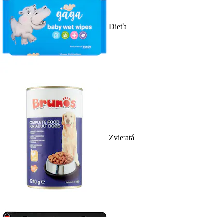
Dieťa
Zvieratá