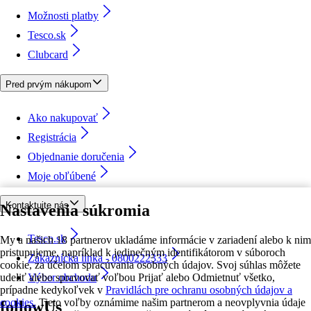
Možnosti platby
Tesco.sk
Clubcard
Pred prvým nákupom
Ako nakupovať
Registrácia
Objednanie doručenia
Moje obľúbené
Kontaktujte nás
Nastavenia súkromia
Tesco.sk
My a našich 18 partnerov ukladáme informácie v zariadení alebo k nim
pristupujeme, napríklad k jedinečným identifikátorom v súboroch
Zákaznícka linka - 0800222333
cookie, za účelom spracúvania osobných údajov. Svoj súhlas môžete
udeliť alebo spravovať voľbou Prijať alebo Odmietnuť všetko,
Výber obchodu
prípadne kedykoľvek v
Pravidlách pre ochranu osobných údajov a
cookies.
Tieto voľby oznámime našim partnerom a neovplyvnia údaje
followUs