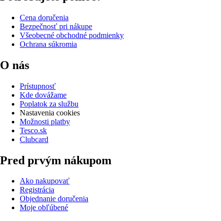
Cena doručenia
Bezpečnosť pri nákupe
Všeobecné obchodné podmienky
Ochrana súkromia
O nás
Prístupnosť
Kde dovážame
Poplatok za službu
Nastavenia cookies
Možnosti platby
Tesco.sk
Clubcard
Pred prvým nákupom
Ako nakupovať
Registrácia
Objednanie doručenia
Moje obľúbené