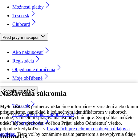
Možnosti platby
Tesco.sk
Clubcard
Pred prvým nákupom
Ako nakupovať
Registrácia
Objednanie doručenia
Moje obľúbené
Kontaktujte nás
Nastavenia súkromia
Tesco.sk
My a našich 18 partnerov ukladáme informácie v zariadení alebo k nim
pristupujeme, napríklad k jedinečným identifikátorom v súboroch
Zákaznícka linka - 0800222333
cookie, za účelom spracúvania osobných údajov. Svoj súhlas môžete
udeliť alebo spravovať voľbou Prijať alebo Odmietnuť všetko,
Výber obchodu
prípadne kedykoľvek v
Pravidlách pre ochranu osobných údajov a
cookies.
Tieto voľby oznámime našim partnerom a neovplyvnia údaje
followUs