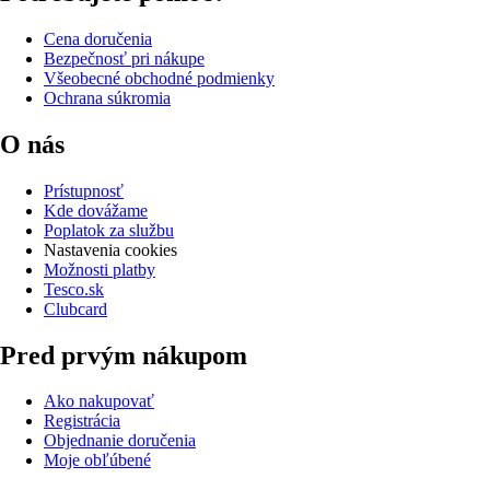
Cena doručenia
Bezpečnosť pri nákupe
Všeobecné obchodné podmienky
Ochrana súkromia
O nás
Prístupnosť
Kde dovážame
Poplatok za službu
Nastavenia cookies
Možnosti platby
Tesco.sk
Clubcard
Pred prvým nákupom
Ako nakupovať
Registrácia
Objednanie doručenia
Moje obľúbené