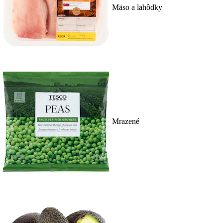
Mäso a lahôdky
Mrazené