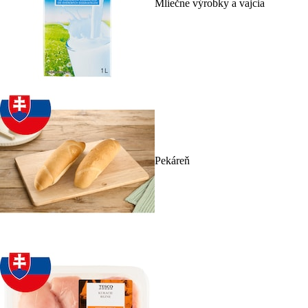
Mliečne výrobky a vajcia
Pekáreň