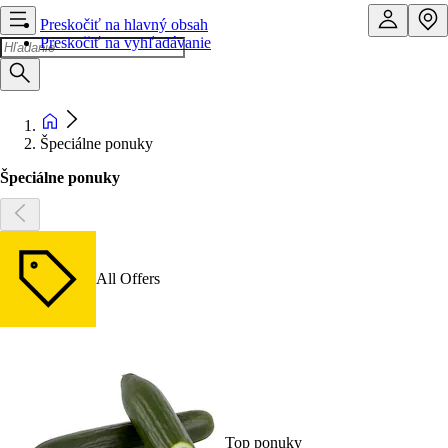
Preskočiť na hlavný obsah
Preskočiť na vyhľadávanie
Špeciálne ponuky
Špeciálne ponuky
All Offers
Top ponuky