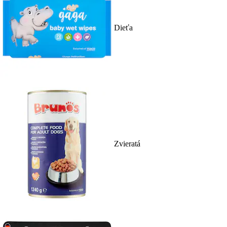
Dieťa
Zvieratá