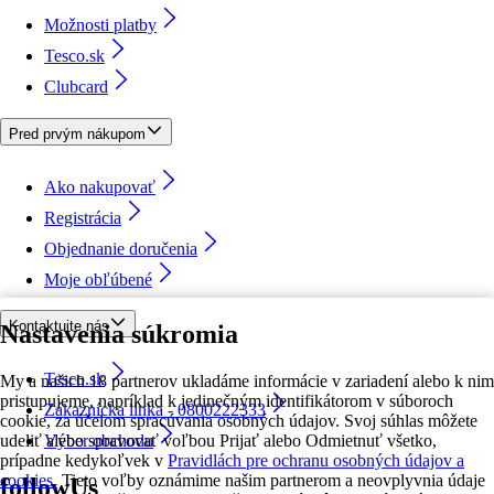
Možnosti platby
Tesco.sk
Clubcard
Pred prvým nákupom
Ako nakupovať
Registrácia
Objednanie doručenia
Moje obľúbené
Kontaktujte nás
Nastavenia súkromia
Tesco.sk
My a našich 18 partnerov ukladáme informácie v zariadení alebo k nim
pristupujeme, napríklad k jedinečným identifikátorom v súboroch
Zákaznícka linka - 0800222333
cookie, za účelom spracúvania osobných údajov. Svoj súhlas môžete
udeliť alebo spravovať voľbou Prijať alebo Odmietnuť všetko,
Výber obchodu
prípadne kedykoľvek v
Pravidlách pre ochranu osobných údajov a
cookies.
Tieto voľby oznámime našim partnerom a neovplyvnia údaje
followUs