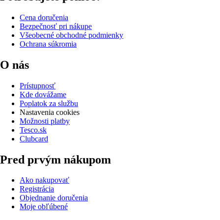
Cena doručenia
Bezpečnosť pri nákupe
Všeobecné obchodné podmienky
Ochrana súkromia
O nás
Prístupnosť
Kde dovážame
Poplatok za službu
Nastavenia cookies
Možnosti platby
Tesco.sk
Clubcard
Pred prvým nákupom
Ako nakupovať
Registrácia
Objednanie doručenia
Moje obľúbené