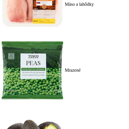
Mäso a lahôdky
Mrazené