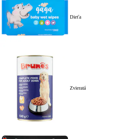
Dieťa
Zvieratá