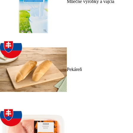
Mliečne výrobky a vajcia
Pekáreň