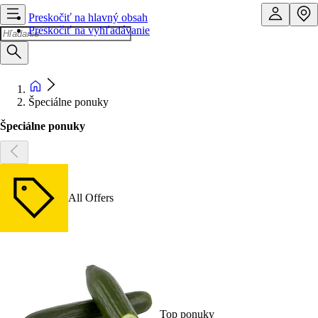
Preskočiť na hlavný obsah
Preskočiť na vyhľadávanie
Špeciálne ponuky
Špeciálne ponuky
All Offers
Top ponuky