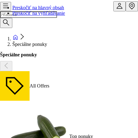
Preskočiť na hlavný obsah
Preskočiť na vyhľadávanie
Špeciálne ponuky
Špeciálne ponuky
All Offers
Top ponuky