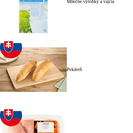
Mliečne výrobky a vajcia
Pekáreň