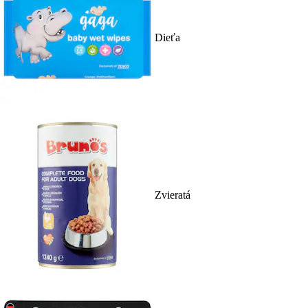
Dieťa
Zvieratá