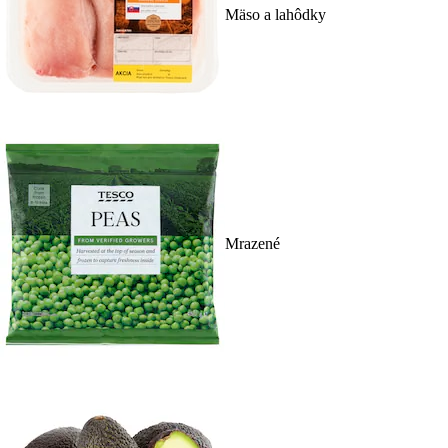
Mäso a lahôdky
Mrazené