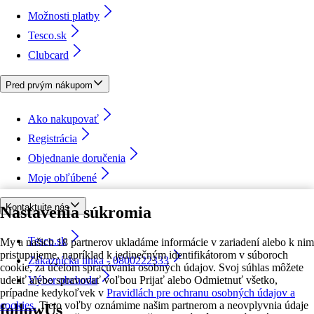
Možnosti platby
Tesco.sk
Clubcard
Pred prvým nákupom
Ako nakupovať
Registrácia
Objednanie doručenia
Moje obľúbené
Kontaktujte nás
Nastavenia súkromia
Tesco.sk
My a našich 18 partnerov ukladáme informácie v zariadení alebo k nim
pristupujeme, napríklad k jedinečným identifikátorom v súboroch
Zákaznícka linka - 0800222333
cookie, za účelom spracúvania osobných údajov. Svoj súhlas môžete
udeliť alebo spravovať voľbou Prijať alebo Odmietnuť všetko,
Výber obchodu
prípadne kedykoľvek v
Pravidlách pre ochranu osobných údajov a
cookies.
Tieto voľby oznámime našim partnerom a neovplyvnia údaje
followUs