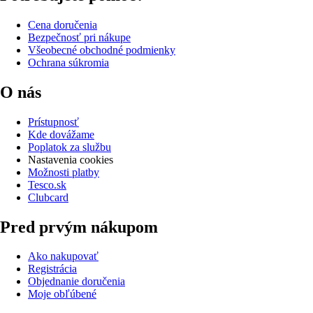
Cena doručenia
Bezpečnosť pri nákupe
Všeobecné obchodné podmienky
Ochrana súkromia
O nás
Prístupnosť
Kde dovážame
Poplatok za službu
Nastavenia cookies
Možnosti platby
Tesco.sk
Clubcard
Pred prvým nákupom
Ako nakupovať
Registrácia
Objednanie doručenia
Moje obľúbené