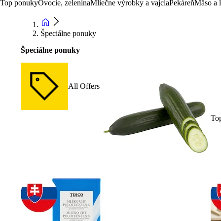
Top ponuky
Ovocie, zelenina
Mliečne výrobky a vajcia
Pekáreň
Mäso a 
Špeciálne ponuky
Špeciálne ponuky
All Offers
To