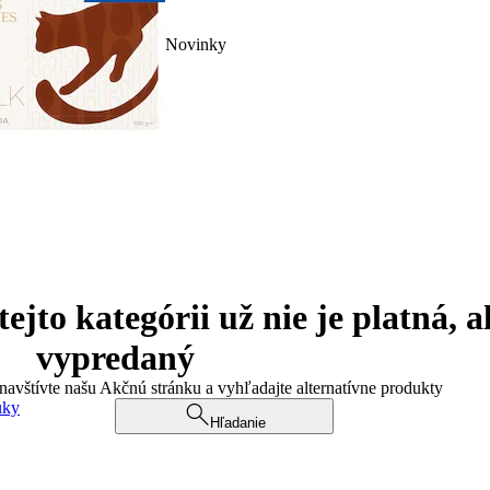
Novinky
jto kategórii už nie je platná, a
vypredaný
 navštívte našu Akčnú stránku a vyhľadajte alternatívne produkty
uky
Hľadanie