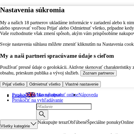
Nastavenia súkromia
My a našich 18 partnerov ukladáme informácie v zariadení alebo k nim
alebo spravovať voľbou Prijať alebo Odmietnuť všetko, prípadne ke
Vaše rozhodnutie však zmení spôsob, akým vám prispôsobíme nakupo
Svoje nastavenia súhlasu môžete zmeniť kliknutím na Nastavenia cooki
My a naši partneri spracúvame údaje s cieľom
Používať presné údaje o geolokácii. Aktívne skenovať charakteristiky 
obsahu, prieskum publika a vývoj služieb.
Zoznam partnerov
Prijať všetko
Odmietnuť všetko
Vlastné nastavenie
Preskočiť na hlavný obsah
Ako nakupovať online
Nápoveda
English
Preskočiť na vyhľadávanie
Nakupujte teraz
Obľúbené
Špeciálne ponuky
Online
Všetky kategórie