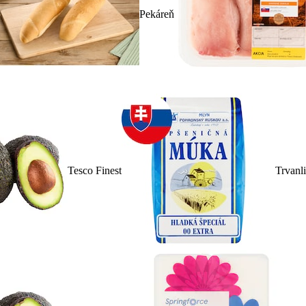
Pekáreň
Tesco Finest
Trvanl