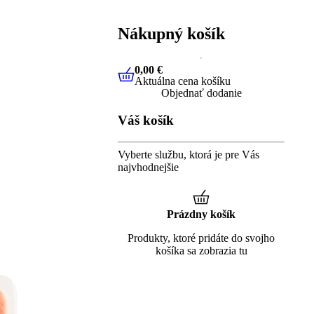
Nákupný košík
0,00 €
Aktuálna cena košíku
0,00 €
Aktuálna cena košíku
Objednať dodanie
Váš košík
Vyberte službu, ktorá je pre Vás
najvhodnejšie
Prázdny košík
Produkty, ktoré pridáte do svojho
košíka sa zobrazia tu