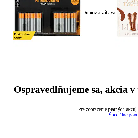
Domov a zábava
Ospravedlňujeme sa, akcia v te
Pre zobrazenie platných akcií,
Špeciálne pon