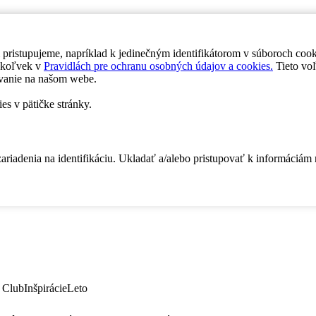
 pristupujeme, napríklad k jedinečným identifikátorom v súboroch coo
dykoľvek v
Pravidlách pre ochranu osobných údajov a cookies.
Tieto voľ
vanie na našom webe.
es v pätičke stránky.
zariadenia na identifikáciu. Ukladať a/alebo pristupovať k informáciám
 Club
Inšpirácie
Leto