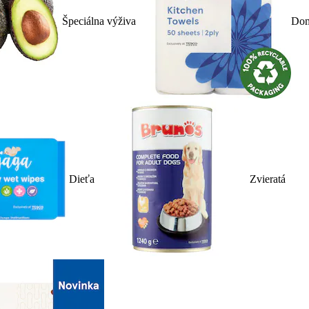
Špeciálna výživa
Dom
Dieťa
Zvieratá