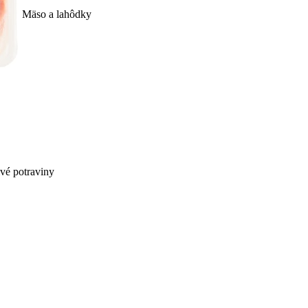
Mäso a lahôdky
ivé potraviny