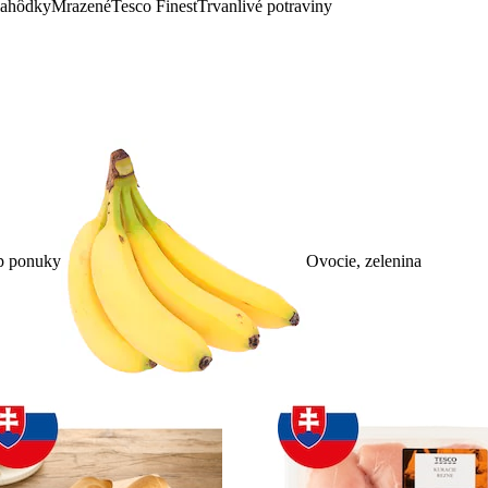
lahôdky
Mrazené
Tesco Finest
Trvanlivé potraviny
p ponuky
Ovocie, zelenina