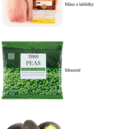
Mäso a lahôdky
Mrazené