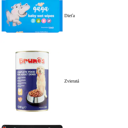
Dieťa
Zvieratá