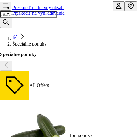
Preskočiť na hlavný obsah
Preskočiť na vyhľadávanie
Špeciálne ponuky
Špeciálne ponuky
All Offers
Top ponuky