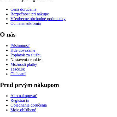
Cena doručenia
Bezpečnosť pri nákupe
Všeobecné obchodné podmienky
Ochrana súkromia
O nás
Prístupnosť
Kde dovážame
Poplatok za službu
Nastavenia cookies
Možnosti platby
Tesco.sk
Clubcard
Pred prvým nákupom
Ako nakupovať
Registrácia
Objednanie doručenia
Moje obľúbené