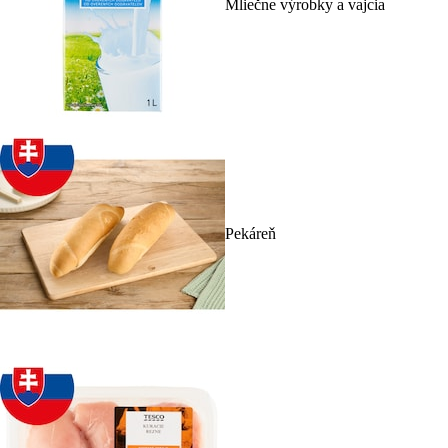
Mliečne výrobky a vajcia
Pekáreň