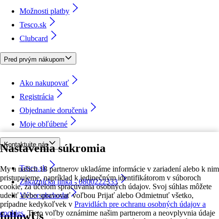
Možnosti platby
Tesco.sk
Clubcard
Pred prvým nákupom
Ako nakupovať
Registrácia
Objednanie doručenia
Moje obľúbené
Kontaktujte nás
Nastavenia súkromia
Tesco.sk
My a našich 18 partnerov ukladáme informácie v zariadení alebo k nim
pristupujeme, napríklad k jedinečným identifikátorom v súboroch
Zákaznícka linka - 0800222333
cookie, za účelom spracúvania osobných údajov. Svoj súhlas môžete
udeliť alebo spravovať voľbou Prijať alebo Odmietnuť všetko,
Výber obchodu
prípadne kedykoľvek v
Pravidlách pre ochranu osobných údajov a
cookies.
Tieto voľby oznámime našim partnerom a neovplyvnia údaje
followUs