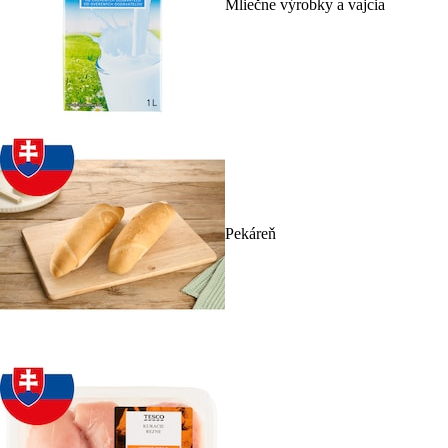
Mliečne výrobky a vajcia
Pekáreň