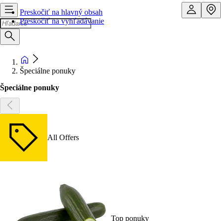
Preskočiť na hlavný obsah
Preskočiť na vyhľadávanie
Špeciálne ponuky
Špeciálne ponuky
All Offers
Top ponuky