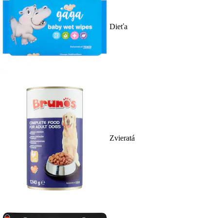
Dieťa
Zvieratá