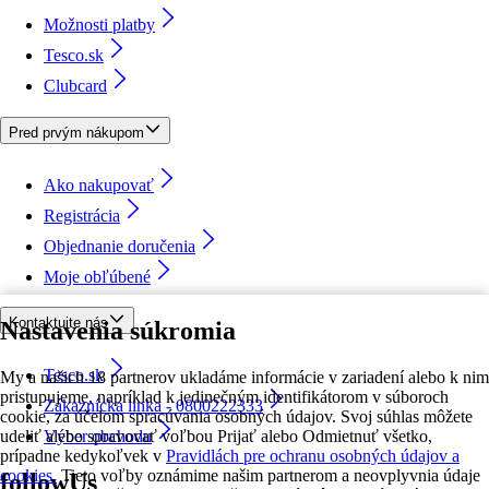
Možnosti platby
Tesco.sk
Clubcard
Pred prvým nákupom
Ako nakupovať
Registrácia
Objednanie doručenia
Moje obľúbené
Kontaktujte nás
Nastavenia súkromia
Tesco.sk
My a našich 18 partnerov ukladáme informácie v zariadení alebo k nim
pristupujeme, napríklad k jedinečným identifikátorom v súboroch
Zákaznícka linka - 0800222333
cookie, za účelom spracúvania osobných údajov. Svoj súhlas môžete
udeliť alebo spravovať voľbou Prijať alebo Odmietnuť všetko,
Výber obchodu
prípadne kedykoľvek v
Pravidlách pre ochranu osobných údajov a
cookies.
Tieto voľby oznámime našim partnerom a neovplyvnia údaje
followUs