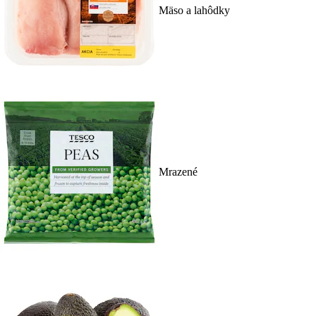
Mäso a lahôdky
Mrazené