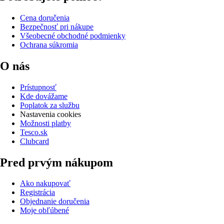
Cena doručenia
Bezpečnosť pri nákupe
Všeobecné obchodné podmienky
Ochrana súkromia
O nás
Prístupnosť
Kde dovážame
Poplatok za službu
Nastavenia cookies
Možnosti platby
Tesco.sk
Clubcard
Pred prvým nákupom
Ako nakupovať
Registrácia
Objednanie doručenia
Moje obľúbené