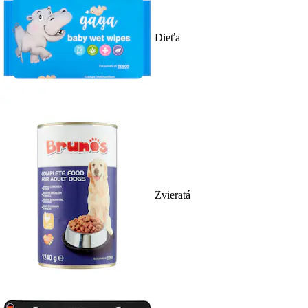
Dieťa
Zvieratá