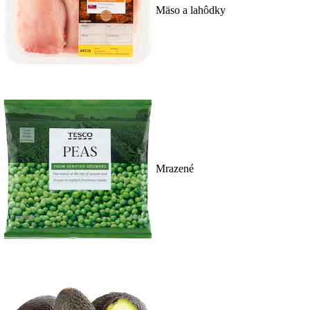
Mäso a lahôdky
Mrazené