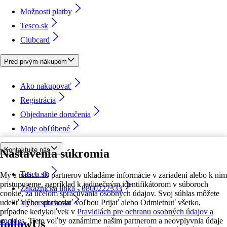
Možnosti platby
Tesco.sk
Clubcard
Pred prvým nákupom
Ako nakupovať
Registrácia
Objednanie doručenia
Moje obľúbené
Kontaktujte nás
Nastavenia súkromia
Tesco.sk
My a našich 18 partnerov ukladáme informácie v zariadení alebo k nim
pristupujeme, napríklad k jedinečným identifikátorom v súboroch
Zákaznícka linka - 0800222333
cookie, za účelom spracúvania osobných údajov. Svoj súhlas môžete
udeliť alebo spravovať voľbou Prijať alebo Odmietnuť všetko,
Výber obchodu
prípadne kedykoľvek v
Pravidlách pre ochranu osobných údajov a
cookies.
Tieto voľby oznámime našim partnerom a neovplyvnia údaje
followUs