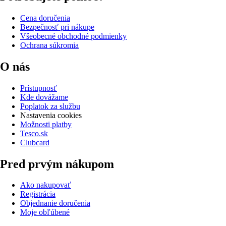
Cena doručenia
Bezpečnosť pri nákupe
Všeobecné obchodné podmienky
Ochrana súkromia
O nás
Prístupnosť
Kde dovážame
Poplatok za službu
Nastavenia cookies
Možnosti platby
Tesco.sk
Clubcard
Pred prvým nákupom
Ako nakupovať
Registrácia
Objednanie doručenia
Moje obľúbené