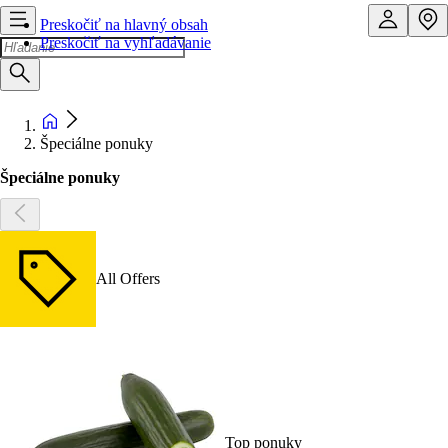
Preskočiť na hlavný obsah
Preskočiť na vyhľadávanie
Špeciálne ponuky
Špeciálne ponuky
All Offers
Top ponuky