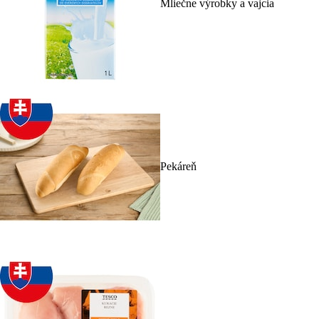
Mliečne výrobky a vajcia
Pekáreň