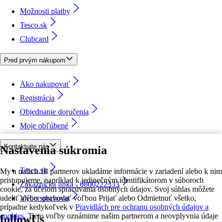
Možnosti platby
Tesco.sk
Clubcard
Pred prvým nákupom
Ako nakupovať
Registrácia
Objednanie doručenia
Moje obľúbené
Kontaktujte nás
Nastavenia súkromia
Tesco.sk
My a našich 18 partnerov ukladáme informácie v zariadení alebo k nim
pristupujeme, napríklad k jedinečným identifikátorom v súboroch
Zákaznícka linka - 0800222333
cookie, za účelom spracúvania osobných údajov. Svoj súhlas môžete
udeliť alebo spravovať voľbou Prijať alebo Odmietnuť všetko,
Výber obchodu
prípadne kedykoľvek v
Pravidlách pre ochranu osobných údajov a
cookies.
Tieto voľby oznámime našim partnerom a neovplyvnia údaje
followUs