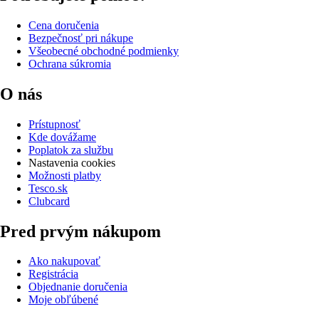
Cena doručenia
Bezpečnosť pri nákupe
Všeobecné obchodné podmienky
Ochrana súkromia
O nás
Prístupnosť
Kde dovážame
Poplatok za službu
Nastavenia cookies
Možnosti platby
Tesco.sk
Clubcard
Pred prvým nákupom
Ako nakupovať
Registrácia
Objednanie doručenia
Moje obľúbené