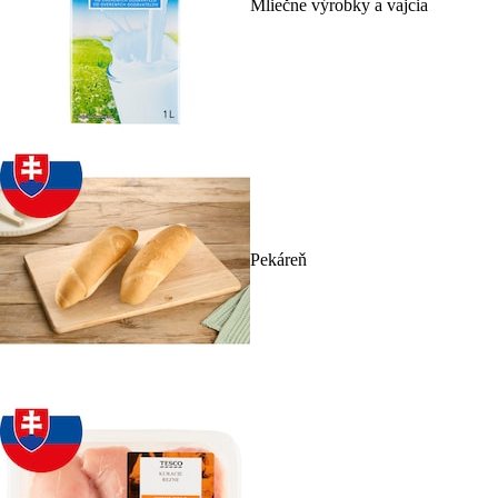
Mliečne výrobky a vajcia
Pekáreň