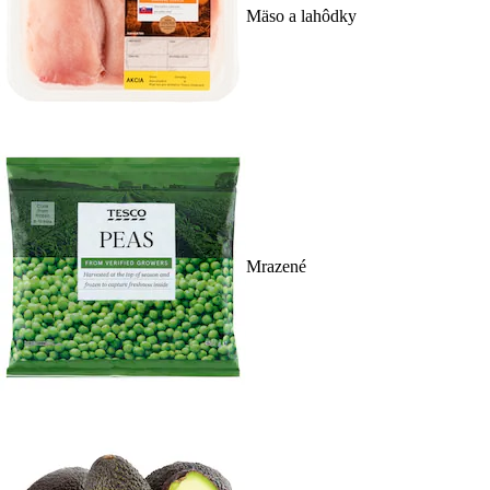
Mäso a lahôdky
Mrazené