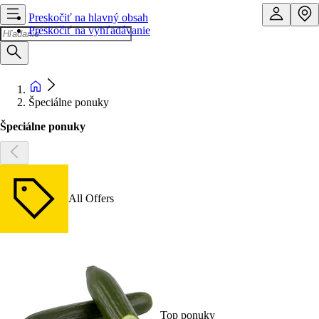
Preskočiť na hlavný obsah
Preskočiť na vyhľadávanie
Špeciálne ponuky
Špeciálne ponuky
All Offers
Top ponuky