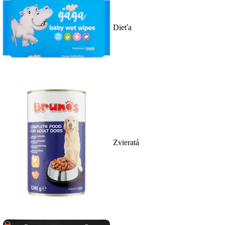
Dieťa
Zvieratá