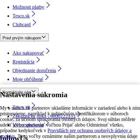
Možnosti platby
Tesco.sk
Clubcard
Pred prvým nákupom
Ako nakupovať
Registrácia
Objednanie doručenia
Moje obľúbené
Kontaktujte nás
Nastavenia súkromia
Tesco.sk
My a našich 18 partnerov ukladáme informácie v zariadení alebo k nim
pristupujeme, napríklad k jedinečným identifikátorom v súboroch
Zákaznícka linka - 0800222333
cookie, za účelom spracúvania osobných údajov. Svoj súhlas môžete
udeliť alebo spravovať voľbou Prijať alebo Odmietnuť všetko,
Výber obchodu
prípadne kedykoľvek v
Pravidlách pre ochranu osobných údajov a
cookies.
Tieto voľby oznámime našim partnerom a neovplyvnia údaje
followUs