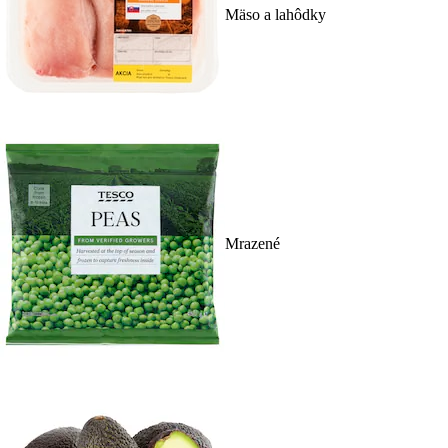
Mäso a lahôdky
Mrazené