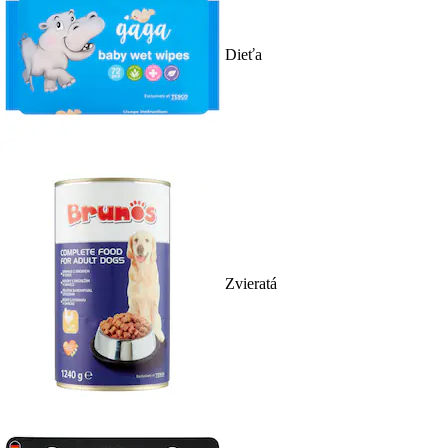
Dieťa
Zvieratá