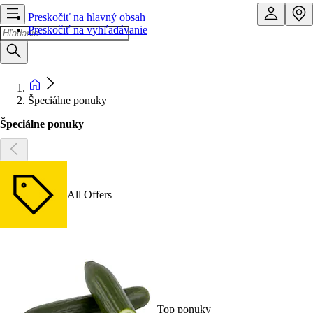
Preskočiť na hlavný obsah
Preskočiť na vyhľadávanie
Špeciálne ponuky
Špeciálne ponuky
All Offers
Top ponuky