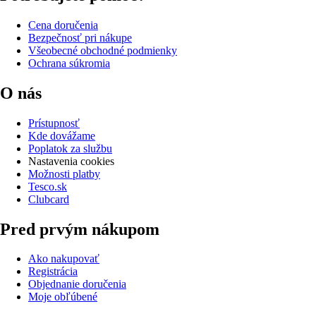
Cena doručenia
Bezpečnosť pri nákupe
Všeobecné obchodné podmienky
Ochrana súkromia
O nás
Prístupnosť
Kde dovážame
Poplatok za službu
Nastavenia cookies
Možnosti platby
Tesco.sk
Clubcard
Pred prvým nákupom
Ako nakupovať
Registrácia
Objednanie doručenia
Moje obľúbené