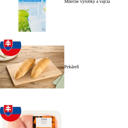
Mliečne výrobky a vajcia
Pekáreň