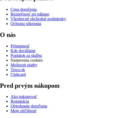
Cena doručenia
Bezpečnosť pri nákupe
Všeobecné obchodné podmienky
Ochrana súkromia
O nás
Prístupnosť
Kde dovážame
Poplatok za službu
Nastavenia cookies
Možnosti platby
Tesco.sk
Clubcard
Pred prvým nákupom
Ako nakupovať
Registrácia
Objednanie doručenia
Moje obľúbené