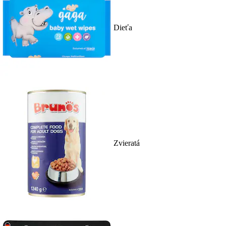
Dieťa
Zvieratá