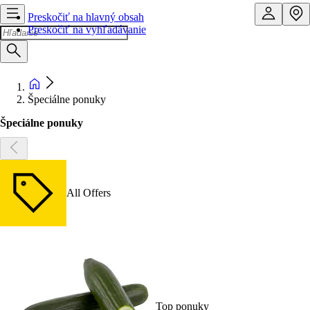
Preskočiť na hlavný obsah
Preskočiť na vyhľadávanie
Špeciálne ponuky
Špeciálne ponuky
All Offers
Top ponuky