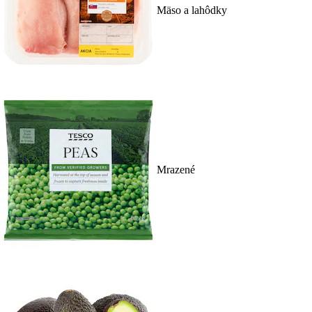
Mäso a lahôdky
Mrazené