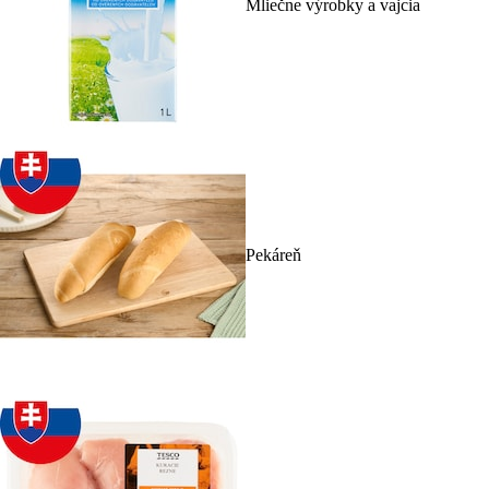
Mliečne výrobky a vajcia
Pekáreň