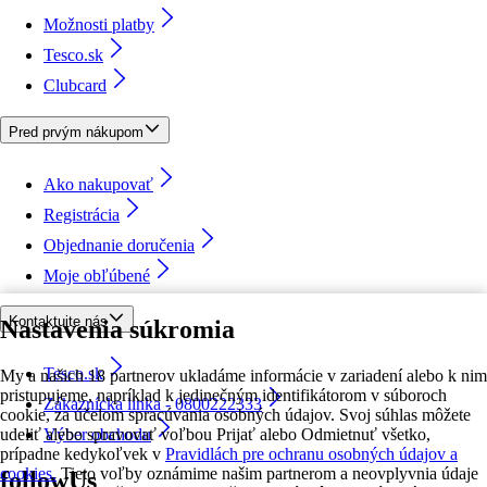
Možnosti platby
Tesco.sk
Clubcard
Pred prvým nákupom
Ako nakupovať
Registrácia
Objednanie doručenia
Moje obľúbené
Kontaktujte nás
Nastavenia súkromia
Tesco.sk
My a našich 18 partnerov ukladáme informácie v zariadení alebo k nim
pristupujeme, napríklad k jedinečným identifikátorom v súboroch
Zákaznícka linka - 0800222333
cookie, za účelom spracúvania osobných údajov. Svoj súhlas môžete
udeliť alebo spravovať voľbou Prijať alebo Odmietnuť všetko,
Výber obchodu
prípadne kedykoľvek v
Pravidlách pre ochranu osobných údajov a
cookies.
Tieto voľby oznámime našim partnerom a neovplyvnia údaje
followUs