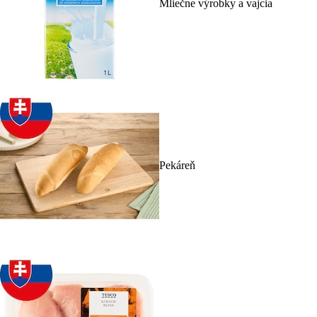
Mliečne výrobky a vajcia
Pekáreň