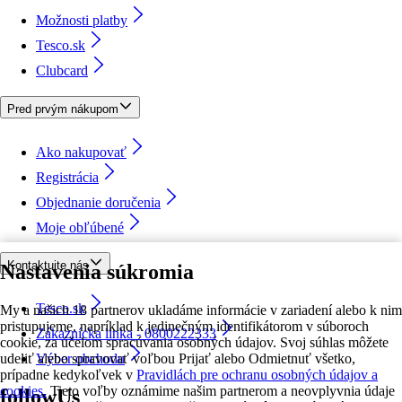
Možnosti platby
Tesco.sk
Clubcard
Pred prvým nákupom
Ako nakupovať
Registrácia
Objednanie doručenia
Moje obľúbené
Kontaktujte nás
Nastavenia súkromia
Tesco.sk
My a našich 18 partnerov ukladáme informácie v zariadení alebo k nim
pristupujeme, napríklad k jedinečným identifikátorom v súboroch
Zákaznícka linka - 0800222333
cookie, za účelom spracúvania osobných údajov. Svoj súhlas môžete
udeliť alebo spravovať voľbou Prijať alebo Odmietnuť všetko,
Výber obchodu
prípadne kedykoľvek v
Pravidlách pre ochranu osobných údajov a
cookies.
Tieto voľby oznámime našim partnerom a neovplyvnia údaje
followUs