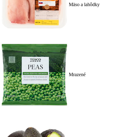
Mäso a lahôdky
Mrazené