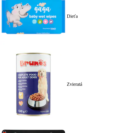
Dieťa
Zvieratá