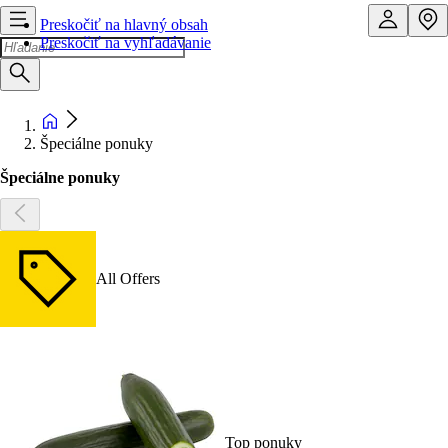
Preskočiť na hlavný obsah
Preskočiť na vyhľadávanie
Špeciálne ponuky
Špeciálne ponuky
All Offers
Top ponuky