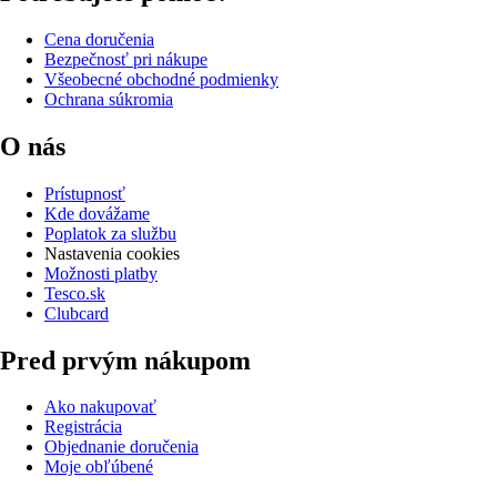
Cena doručenia
Bezpečnosť pri nákupe
Všeobecné obchodné podmienky
Ochrana súkromia
O nás
Prístupnosť
Kde dovážame
Poplatok za službu
Nastavenia cookies
Možnosti platby
Tesco.sk
Clubcard
Pred prvým nákupom
Ako nakupovať
Registrácia
Objednanie doručenia
Moje obľúbené