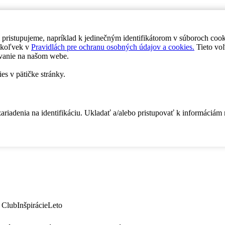
 pristupujeme, napríklad k jedinečným identifikátorom v súboroch coo
dykoľvek v
Pravidlách pre ochranu osobných údajov a cookies.
Tieto voľ
vanie na našom webe.
es v pätičke stránky.
zariadenia na identifikáciu. Ukladať a/alebo pristupovať k informáciám
 Club
Inšpirácie
Leto