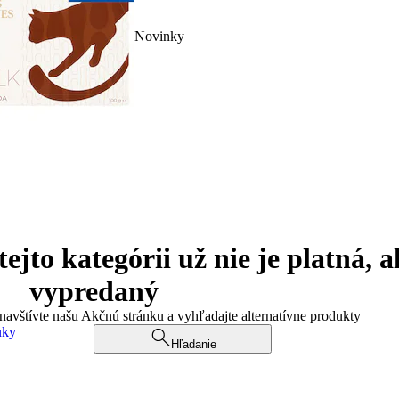
Novinky
jto kategórii už nie je platná, a
vypredaný
 navštívte našu Akčnú stránku a vyhľadajte alternatívne produkty
uky
Hľadanie