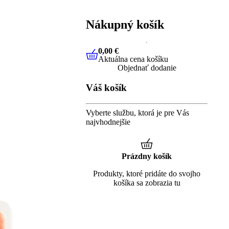
Nákupný košík
0,00 €
Aktuálna cena košíku
0,00 €
Aktuálna cena košíku
Objednať dodanie
Váš košík
Vyberte službu, ktorá je pre Vás
najvhodnejšie
Prázdny košík
Produkty, ktoré pridáte do svojho
košíka sa zobrazia tu