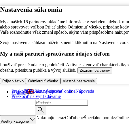
Nastavenia súkromia
My a našich 18 partnerov ukladáme informácie v zariadení alebo k nim
alebo spravovať voľbou Prijať alebo Odmietnuť všetko, prípadne ke
Vaše rozhodnutie však zmení spôsob, akým vám prispôsobíme nakupo
Svoje nastavenia súhlasu môžete zmeniť kliknutím na Nastavenia cooki
My a naši partneri spracúvame údaje s cieľom
Používať presné údaje o geolokácii. Aktívne skenovať charakteristiky 
obsahu, prieskum publika a vývoj služieb.
Zoznam partnerov
Prijať všetko
Odmietnuť všetko
Vlastné nastavenie
Preskočiť na hlavný obsah
Ako nakupovať online
Nápoveda
English
Preskočiť na vyhľadávanie
Nakupujte teraz
Obľúbené
Špeciálne ponuky
Online
Všetky kategórie