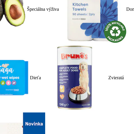
Špeciálna výživa
Dom
Dieťa
Zvieratá