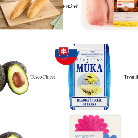
Pekáreň
Tesco Finest
Trvanl