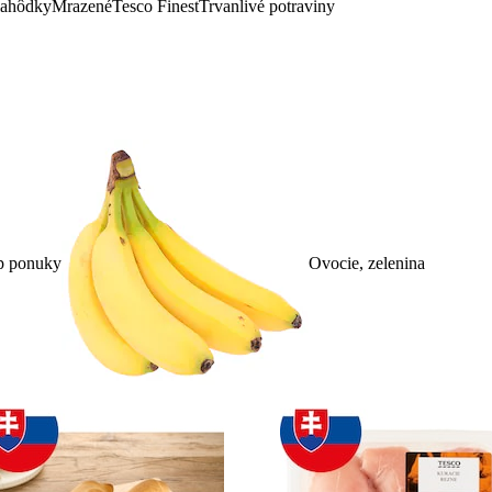
lahôdky
Mrazené
Tesco Finest
Trvanlivé potraviny
p ponuky
Ovocie, zelenina