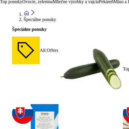
Top ponuky
Ovocie, zelenina
Mliečne výrobky a vajcia
Pekáreň
Mäso a 
Špeciálne ponuky
Špeciálne ponuky
All Offers
To