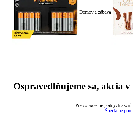
Domov a zábava
Ospravedlňujeme sa, akcia v te
Pre zobrazenie platných akcií,
Špeciálne pon