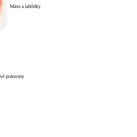
Mäso a lahôdky
ivé potraviny