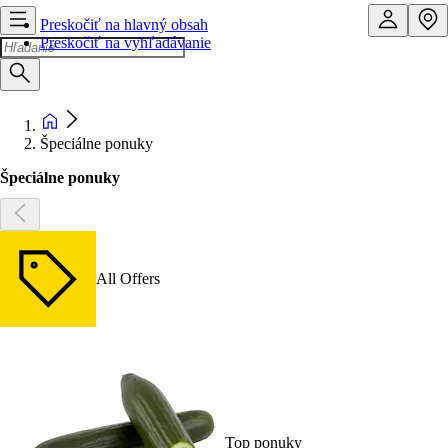
Preskočiť na hlavný obsah
Preskočiť na vyhľadávanie
Špeciálne ponuky
Špeciálne ponuky
All Offers
Top ponuky