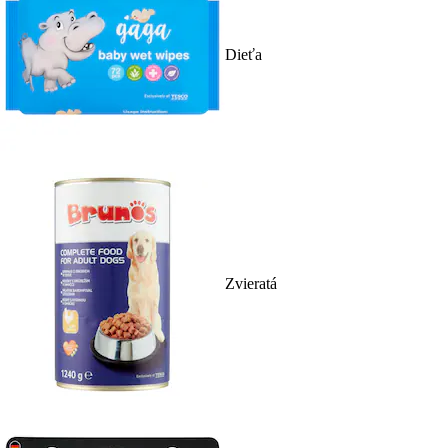
Dieťa
Zvieratá