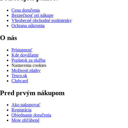
Cena doručenia
Bezpečnosť pri nákupe
Všeobecné obchodné podmienky
Ochrana súkromia
O nás
Prístupnosť
Kde dovážame
Poplatok za službu
Nastavenia cookies
Možnosti platby
Tesco.sk
Clubcard
Pred prvým nákupom
Ako nakupovať
Registrácia
Objednanie doručenia
Moje obľúbené