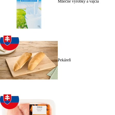
Mliečne výrobky a vajcia
Pekáreň