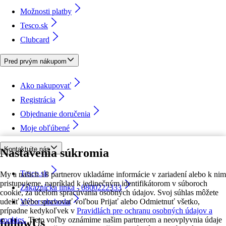
Možnosti platby
Tesco.sk
Clubcard
Pred prvým nákupom
Ako nakupovať
Registrácia
Objednanie doručenia
Moje obľúbené
Kontaktujte nás
Nastavenia súkromia
Tesco.sk
My a našich 18 partnerov ukladáme informácie v zariadení alebo k nim
pristupujeme, napríklad k jedinečným identifikátorom v súboroch
Zákaznícka linka - 0800222333
cookie, za účelom spracúvania osobných údajov. Svoj súhlas môžete
udeliť alebo spravovať voľbou Prijať alebo Odmietnuť všetko,
Výber obchodu
prípadne kedykoľvek v
Pravidlách pre ochranu osobných údajov a
cookies.
Tieto voľby oznámime našim partnerom a neovplyvnia údaje
followUs