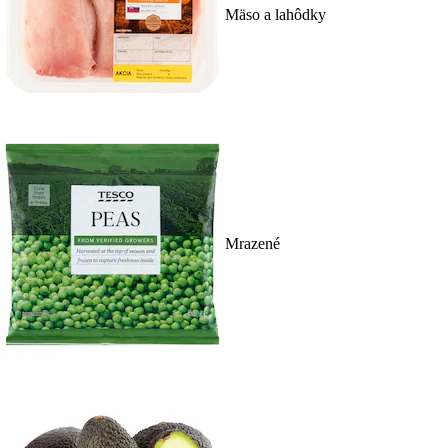
Mäso a lahôdky
Mrazené