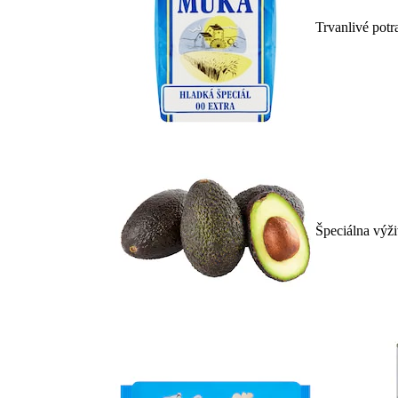
Trvanlivé potr
Špeciálna výž