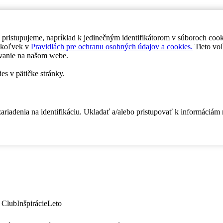
 pristupujeme, napríklad k jedinečným identifikátorom v súboroch coo
dykoľvek v
Pravidlách pre ochranu osobných údajov a cookies.
Tieto voľ
vanie na našom webe.
es v pätičke stránky.
zariadenia na identifikáciu. Ukladať a/alebo pristupovať k informáciám
 Club
Inšpirácie
Leto