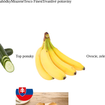
lahôdky
Mrazené
Tesco Finest
Trvanlivé potraviny
Top ponuky
Ovocie, zel