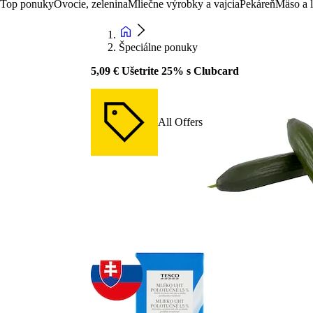
Top ponuky
Ovocie, zelenina
Mliečne výrobky a vajcia
Pekáreň
Mäso a 
Špeciálne ponuky
5,09 € Ušetrite 25% s Clubcard
All Offers