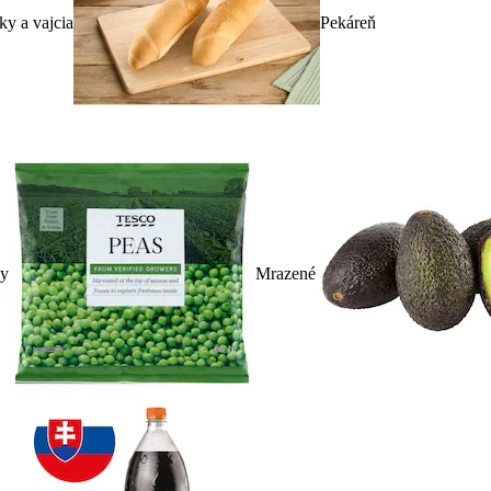
ky a vajcia
Pekáreň
ky
Mrazené