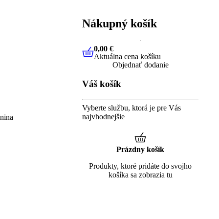
Nákupný košík
0,00 €
Aktuálna cena košíku
0,00 €
Aktuálna cena košíku
Objednať dodanie
Váš košík
Vyberte službu, ktorá je pre Vás
najvhodnejšie
enina
Prázdny košík
Produkty, ktoré pridáte do svojho
košíka sa zobrazia tu