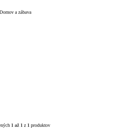
Domov a zábava
ených
1 až 1
z
1
produktov