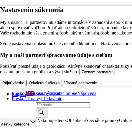
Nastavenia súkromia
My a našich 18 partnerov ukladáme informácie v zariadení alebo k nim
alebo spravovať voľbou Prijať alebo Odmietnuť všetko, prípadne ke
Vaše rozhodnutie však zmení spôsob, akým vám prispôsobíme nakupo
Svoje nastavenia súhlasu môžete zmeniť kliknutím na Nastavenia cooki
My a naši partneri spracúvame údaje s cieľom
Používať presné údaje o geolokácii. Aktívne skenovať charakteristiky 
obsahu, prieskum publika a vývoj služieb.
Zoznam partnerov
Prijať všetko
Odmietnuť všetko
Vlastné nastavenie
Preskočiť na hlavný obsah
Ako nakupovať online
Nápoveda
English
Preskočiť na vyhľadávanie
Nakupujte teraz
Obľúbené
Špeciálne ponuky
Online
Všetky kategórie