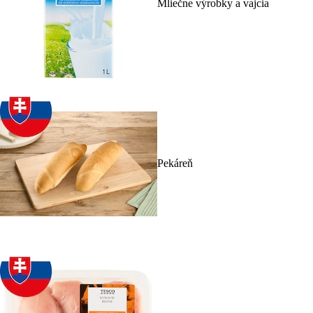
Mliečne výrobky a vajcia
Pekáreň