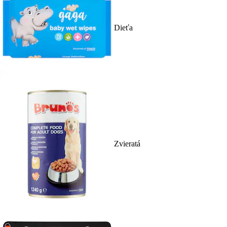
Dieťa
Zvieratá