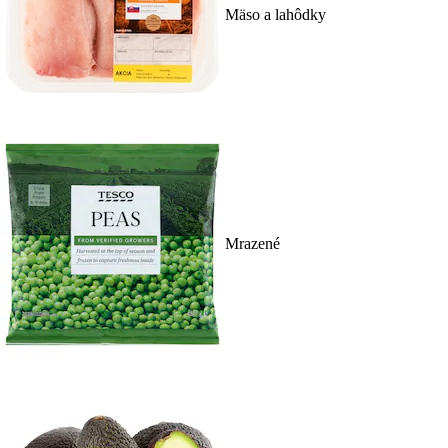
Mäso a lahôdky
Mrazené