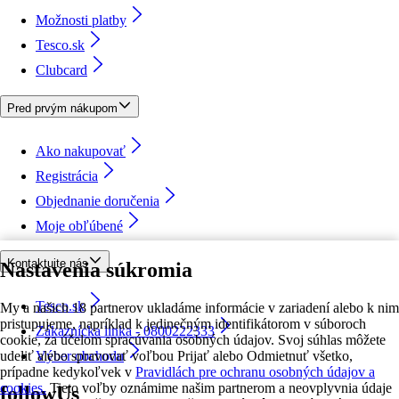
Možnosti platby
Tesco.sk
Clubcard
Pred prvým nákupom
Ako nakupovať
Registrácia
Objednanie doručenia
Moje obľúbené
Kontaktujte nás
Nastavenia súkromia
Tesco.sk
My a našich 18 partnerov ukladáme informácie v zariadení alebo k nim
pristupujeme, napríklad k jedinečným identifikátorom v súboroch
Zákaznícka linka - 0800222333
cookie, za účelom spracúvania osobných údajov. Svoj súhlas môžete
udeliť alebo spravovať voľbou Prijať alebo Odmietnuť všetko,
Výber obchodu
prípadne kedykoľvek v
Pravidlách pre ochranu osobných údajov a
cookies.
Tieto voľby oznámime našim partnerom a neovplyvnia údaje
followUs