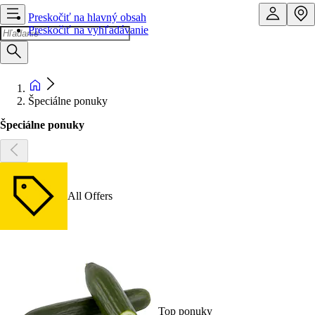
Preskočiť na hlavný obsah
Preskočiť na vyhľadávanie
Špeciálne ponuky
Špeciálne ponuky
All Offers
Top ponuky