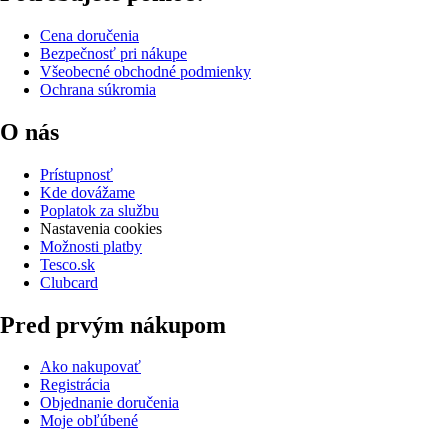
Cena doručenia
Bezpečnosť pri nákupe
Všeobecné obchodné podmienky
Ochrana súkromia
O nás
Prístupnosť
Kde dovážame
Poplatok za službu
Nastavenia cookies
Možnosti platby
Tesco.sk
Clubcard
Pred prvým nákupom
Ako nakupovať
Registrácia
Objednanie doručenia
Moje obľúbené