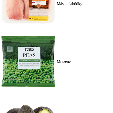
Mäso a lahôdky
Mrazené