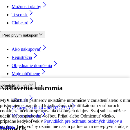
Možnosti platby
Tesco.sk
Clubcard
Pred prvým nákupom
Ako nakupovať
Registrácia
Objednanie doručenia
Moje obľúbené
Kontaktujte nás
Nastavenia súkromia
Tesco.sk
My a našich 18 partnerov ukladáme informácie v zariadení alebo k nim
pristupujeme, napríklad k jedinečným identifikátorom v súboroch
Zákaznícka linka - 0800222333
cookie, za účelom spracúvania osobných údajov. Svoj súhlas môžete
udeliť alebo spravovať voľbou Prijať alebo Odmietnuť všetko,
Výber obchodu
prípadne kedykoľvek v
Pravidlách pre ochranu osobných údajov a
cookies.
Tieto voľby oznámime našim partnerom a neovplyvnia údaje
followUs