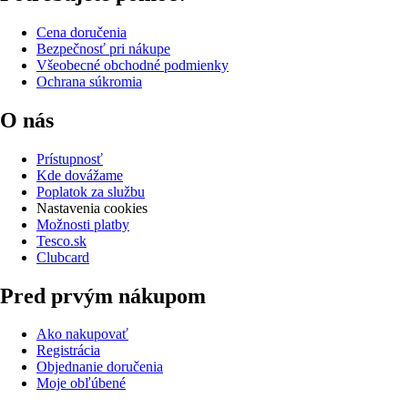
Cena doručenia
Bezpečnosť pri nákupe
Všeobecné obchodné podmienky
Ochrana súkromia
O nás
Prístupnosť
Kde dovážame
Poplatok za službu
Nastavenia cookies
Možnosti platby
Tesco.sk
Clubcard
Pred prvým nákupom
Ako nakupovať
Registrácia
Objednanie doručenia
Moje obľúbené