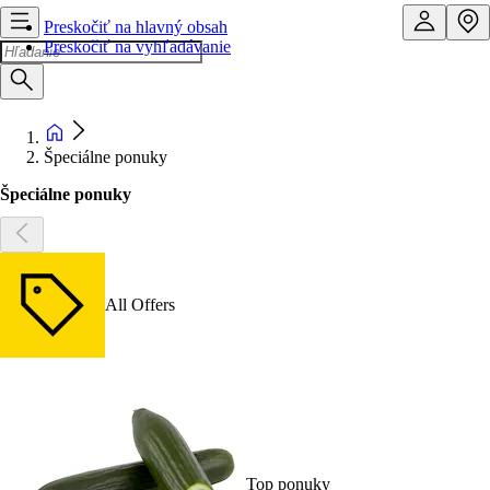
Preskočiť na hlavný obsah
Preskočiť na vyhľadávanie
Špeciálne ponuky
Špeciálne ponuky
All Offers
Top ponuky