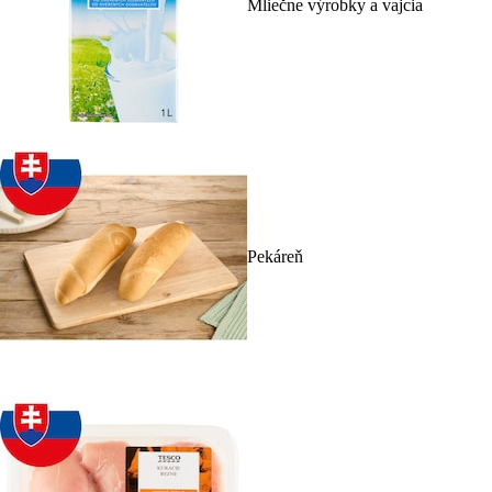
Mliečne výrobky a vajcia
Pekáreň