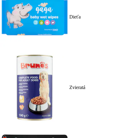
Dieťa
Zvieratá