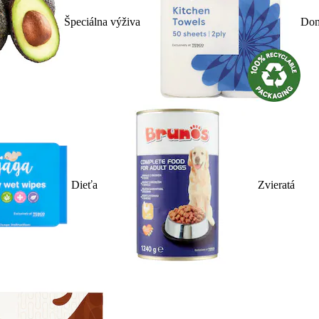
Špeciálna výživa
Dom
Dieťa
Zvieratá