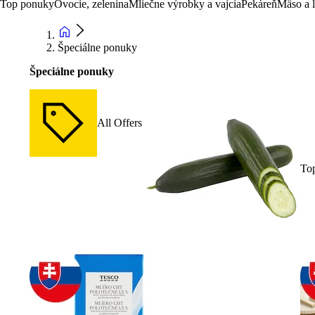
Top ponuky
Ovocie, zelenina
Mliečne výrobky a vajcia
Pekáreň
Mäso a 
Špeciálne ponuky
Špeciálne ponuky
All Offers
To