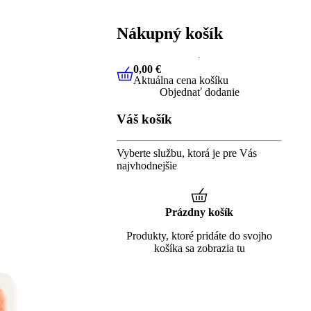
Nákupný košík
0,00 €
Aktuálna cena košíku
0,00 €
Aktuálna cena košíku
Objednať dodanie
Váš košík
Vyberte službu, ktorá je pre Vás
najvhodnejšie
Prázdny košík
Produkty, ktoré pridáte do svojho
košíka sa zobrazia tu