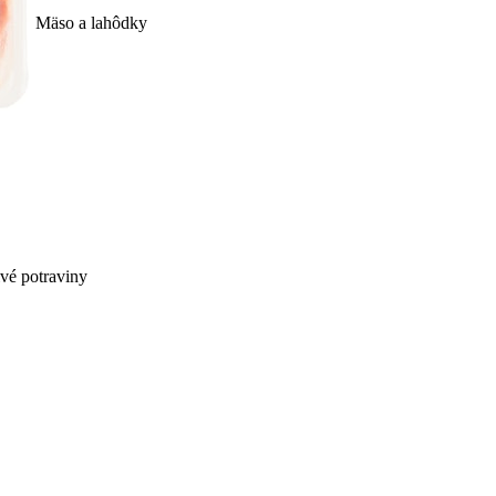
Mäso a lahôdky
ivé potraviny