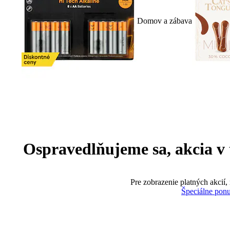
Domov a zábava
Ospravedlňujeme sa, akcia v te
Pre zobrazenie platných akcií,
Špeciálne pon