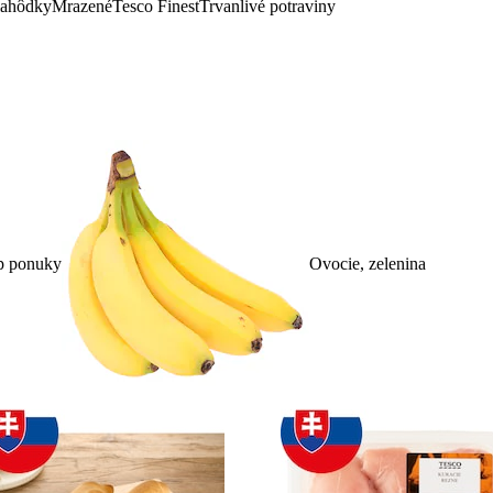
lahôdky
Mrazené
Tesco Finest
Trvanlivé potraviny
p ponuky
Ovocie, zelenina