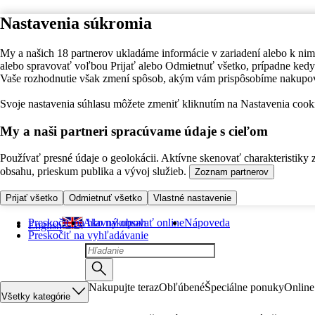
Nastavenia súkromia
My a našich 18 partnerov ukladáme informácie v zariadení alebo k nim
alebo spravovať voľbou Prijať alebo Odmietnuť všetko, prípadne ke
Vaše rozhodnutie však zmení spôsob, akým vám prispôsobíme nakupo
Svoje nastavenia súhlasu môžete zmeniť kliknutím na Nastavenia cooki
My a naši partneri spracúvame údaje s cieľom
Používať presné údaje o geolokácii. Aktívne skenovať charakteristiky 
obsahu, prieskum publika a vývoj služieb.
Zoznam partnerov
Prijať všetko
Odmietnuť všetko
Vlastné nastavenie
Preskočiť na hlavný obsah
Ako nakupovať online
Nápoveda
English
Preskočiť na vyhľadávanie
Nakupujte teraz
Obľúbené
Špeciálne ponuky
Online
Všetky kategórie