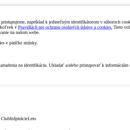
 pristupujeme, napríklad k jedinečným identifikátorom v súboroch coo
dykoľvek v
Pravidlách pre ochranu osobných údajov a cookies.
Tieto voľ
vanie na našom webe.
es v pätičke stránky.
zariadenia na identifikáciu. Ukladať a/alebo pristupovať k informáciám
 Club
Inšpirácie
Leto