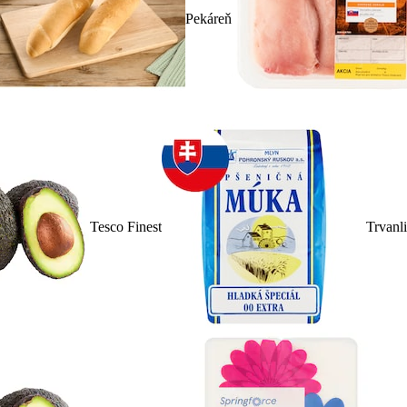
Pekáreň
Tesco Finest
Trvanl