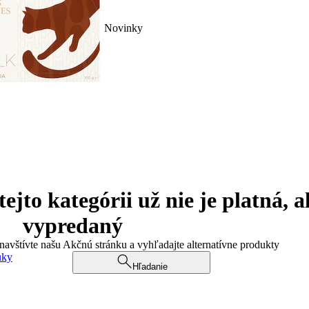
Novinky
jto kategórii už nie je platná, a
vypredaný
 navštívte našu Akčnú stránku a vyhľadajte alternatívne produkty
uky
Hľadanie