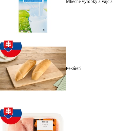
Mliečne výrobky a vajcia
Pekáreň