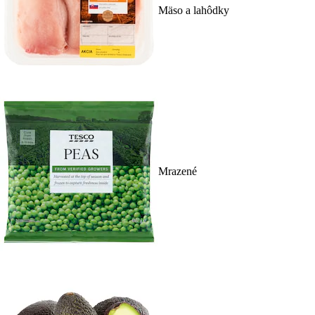
Mäso a lahôdky
Mrazené