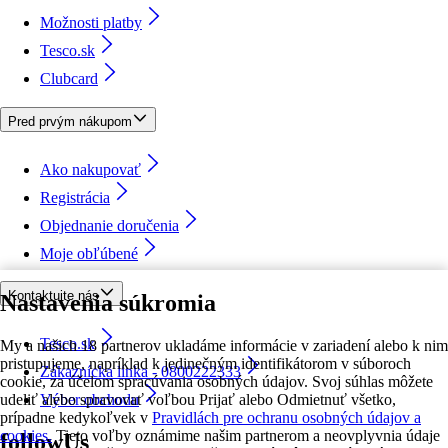
Možnosti platby
Tesco.sk
Clubcard
Pred prvým nákupom
Ako nakupovať
Registrácia
Objednanie doručenia
Moje obľúbené
Kontaktujte nás
Nastavenia súkromia
Tesco.sk
My a našich 18 partnerov ukladáme informácie v zariadení alebo k nim
pristupujeme, napríklad k jedinečným identifikátorom v súboroch
Zákaznícka linka - 0800222333
cookie, za účelom spracúvania osobných údajov. Svoj súhlas môžete
udeliť alebo spravovať voľbou Prijať alebo Odmietnuť všetko,
Výber obchodu
prípadne kedykoľvek v
Pravidlách pre ochranu osobných údajov a
cookies.
Tieto voľby oznámime našim partnerom a neovplyvnia údaje
followUs