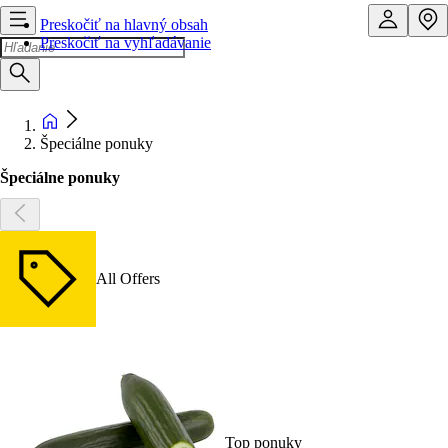
Preskočiť na hlavný obsah
Preskočiť na vyhľadávanie
Špeciálne ponuky
Špeciálne ponuky
All Offers
Top ponuky