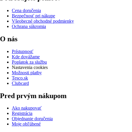
Cena doručenia
Bezpečnosť pri nákupe
Všeobecné obchodné podmienky
Ochrana súkromia
O nás
Prístupnosť
Kde dovážame
Poplatok za službu
Nastavenia cookies
Možnosti platby
Tesco.sk
Clubcard
Pred prvým nákupom
Ako nakupovať
Registrácia
Objednanie doručenia
Moje obľúbené