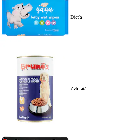
Dieťa
Zvieratá