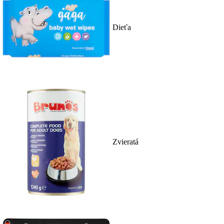
Dieťa
Zvieratá