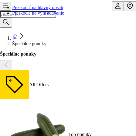
Preskočiť na hlavný obsah
Preskočiť na vyhľadávanie
Špeciálne ponuky
Špeciálne ponuky
All Offers
Top ponuky