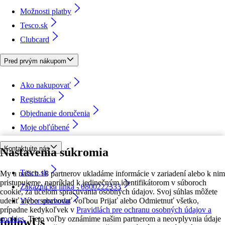
Možnosti platby
Tesco.sk
Clubcard
Pred prvým nákupom
Ako nakupovať
Registrácia
Objednanie doručenia
Moje obľúbené
Kontaktujte nás
Nastavenia súkromia
Tesco.sk
My a našich 18 partnerov ukladáme informácie v zariadení alebo k nim
pristupujeme, napríklad k jedinečným identifikátorom v súboroch
Zákaznícka linka - 0800222333
cookie, za účelom spracúvania osobných údajov. Svoj súhlas môžete
udeliť alebo spravovať voľbou Prijať alebo Odmietnuť všetko,
Výber obchodu
prípadne kedykoľvek v
Pravidlách pre ochranu osobných údajov a
cookies.
Tieto voľby oznámime našim partnerom a neovplyvnia údaje
followUs