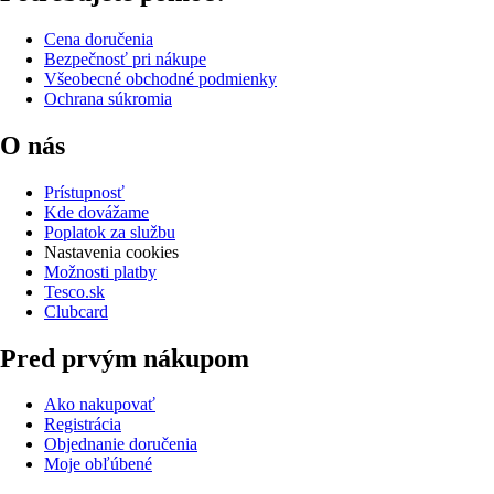
Cena doručenia
Bezpečnosť pri nákupe
Všeobecné obchodné podmienky
Ochrana súkromia
O nás
Prístupnosť
Kde dovážame
Poplatok za službu
Nastavenia cookies
Možnosti platby
Tesco.sk
Clubcard
Pred prvým nákupom
Ako nakupovať
Registrácia
Objednanie doručenia
Moje obľúbené