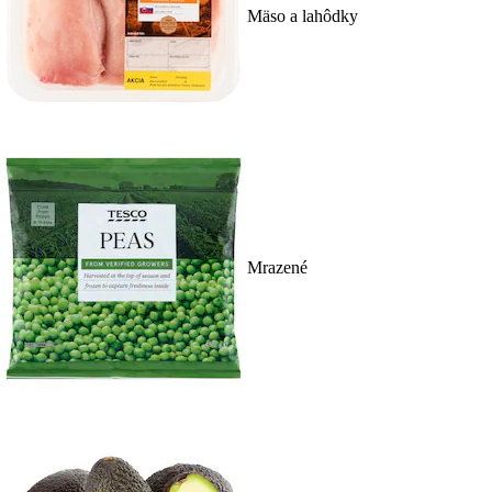
Mäso a lahôdky
Mrazené