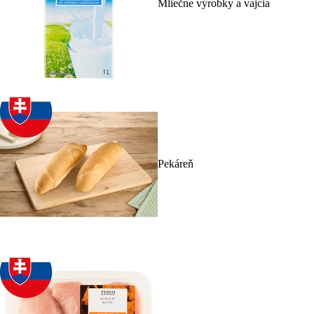
Mliečne výrobky a vajcia
Pekáreň