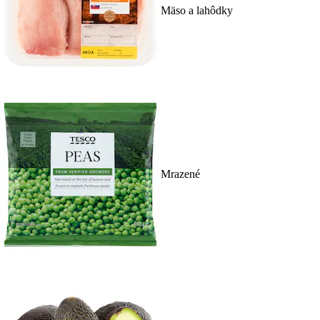
Mäso a lahôdky
Mrazené