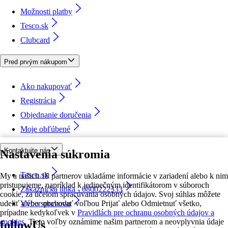
Možnosti platby
Tesco.sk
Clubcard
Pred prvým nákupom
Ako nakupovať
Registrácia
Objednanie doručenia
Moje obľúbené
Kontaktujte nás
Nastavenia súkromia
Tesco.sk
My a našich 18 partnerov ukladáme informácie v zariadení alebo k nim
pristupujeme, napríklad k jedinečným identifikátorom v súboroch
Zákaznícka linka - 0800222333
cookie, za účelom spracúvania osobných údajov. Svoj súhlas môžete
udeliť alebo spravovať voľbou Prijať alebo Odmietnuť všetko,
Výber obchodu
prípadne kedykoľvek v
Pravidlách pre ochranu osobných údajov a
cookies.
Tieto voľby oznámime našim partnerom a neovplyvnia údaje
followUs