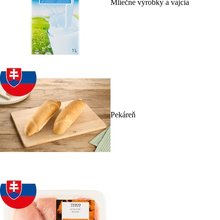
Mliečne výrobky a vajcia
Pekáreň