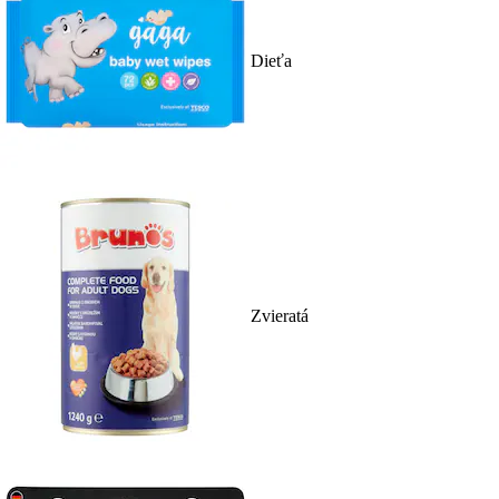
Dieťa
Zvieratá