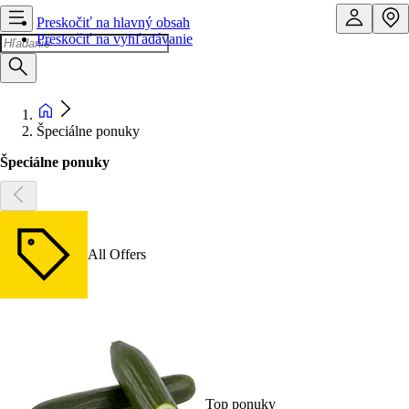
Preskočiť na hlavný obsah
Preskočiť na vyhľadávanie
Špeciálne ponuky
Špeciálne ponuky
All Offers
Top ponuky