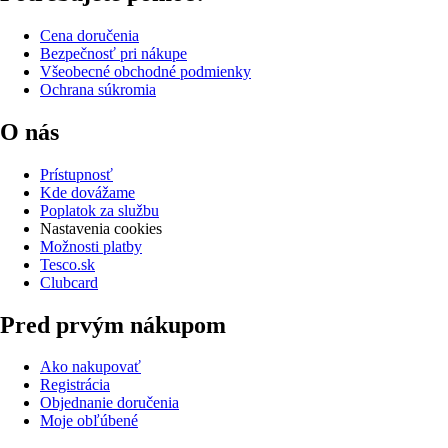
Cena doručenia
Bezpečnosť pri nákupe
Všeobecné obchodné podmienky
Ochrana súkromia
O nás
Prístupnosť
Kde dovážame
Poplatok za službu
Nastavenia cookies
Možnosti platby
Tesco.sk
Clubcard
Pred prvým nákupom
Ako nakupovať
Registrácia
Objednanie doručenia
Moje obľúbené