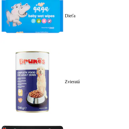
Dieťa
Zvieratá