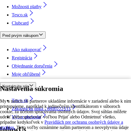
Možnosti platby
Tesco.sk
Clubcard
Pred prvým nákupom
Ako nakupovať
Registrácia
Objednanie doručenia
Moje obľúbené
Kontaktujte nás
Nastavenia súkromia
Tesco.sk
My a našich 18 partnerov ukladáme informácie v zariadení alebo k nim
pristupujeme, napríklad k jedinečným identifikátorom v súboroch
Zákaznícka linka - 0800222333
cookie, za účelom spracúvania osobných údajov. Svoj súhlas môžete
udeliť alebo spravovať voľbou Prijať alebo Odmietnuť všetko,
Výber obchodu
prípadne kedykoľvek v
Pravidlách pre ochranu osobných údajov a
cookies.
Tieto voľby oznámime našim partnerom a neovplyvnia údaje
followUs