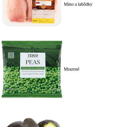
Mäso a lahôdky
Mrazené