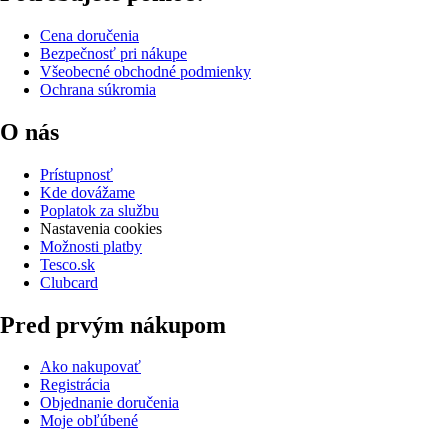
Cena doručenia
Bezpečnosť pri nákupe
Všeobecné obchodné podmienky
Ochrana súkromia
O nás
Prístupnosť
Kde dovážame
Poplatok za službu
Nastavenia cookies
Možnosti platby
Tesco.sk
Clubcard
Pred prvým nákupom
Ako nakupovať
Registrácia
Objednanie doručenia
Moje obľúbené