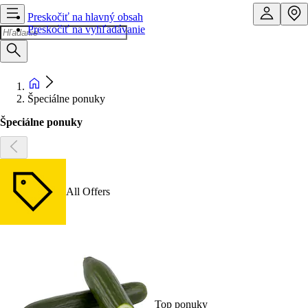
Preskočiť na hlavný obsah
Preskočiť na vyhľadávanie
Špeciálne ponuky
Špeciálne ponuky
All Offers
Top ponuky