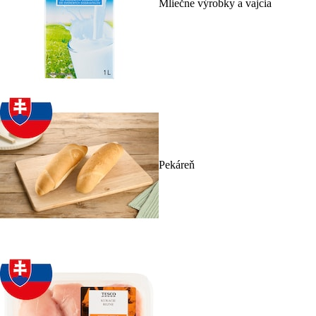
Mliečne výrobky a vajcia
Pekáreň