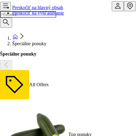
Preskočiť na hlavný obsah
Preskočiť na vyhľadávanie
Špeciálne ponuky
Špeciálne ponuky
All Offers
Top ponuky