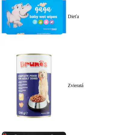
Dieťa
Zvieratá