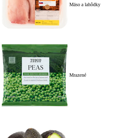
Mäso a lahôdky
Mrazené