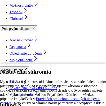
Možnosti platby
Tesco.sk
Clubcard
Pred prvým nákupom
Ako nakupovať
Registrácia
Objednanie doručenia
Moje obľúbené
Kontaktujte nás
Nastavenia súkromia
Tesco.sk
My a našich 18 partnerov ukladáme informácie v zariadení alebo k nim
pristupujeme, napríklad k jedinečným identifikátorom v súboroch
Zákaznícka linka - 0800222333
cookie, za účelom spracúvania osobných údajov. Svoj súhlas môžete
udeliť alebo spravovať voľbou Prijať alebo Odmietnuť všetko,
Výber obchodu
prípadne kedykoľvek v
Pravidlách pre ochranu osobných údajov a
cookies.
Tieto voľby oznámime našim partnerom a neovplyvnia údaje
followUs