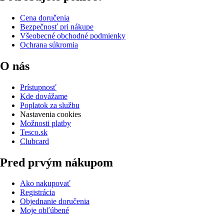
Cena doručenia
Bezpečnosť pri nákupe
Všeobecné obchodné podmienky
Ochrana súkromia
O nás
Prístupnosť
Kde dovážame
Poplatok za službu
Nastavenia cookies
Možnosti platby
Tesco.sk
Clubcard
Pred prvým nákupom
Ako nakupovať
Registrácia
Objednanie doručenia
Moje obľúbené