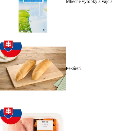
Mliečne výrobky a vajcia
Pekáreň