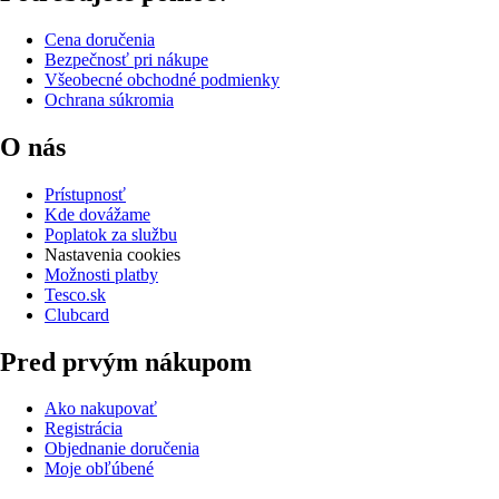
Cena doručenia
Bezpečnosť pri nákupe
Všeobecné obchodné podmienky
Ochrana súkromia
O nás
Prístupnosť
Kde dovážame
Poplatok za službu
Nastavenia cookies
Možnosti platby
Tesco.sk
Clubcard
Pred prvým nákupom
Ako nakupovať
Registrácia
Objednanie doručenia
Moje obľúbené