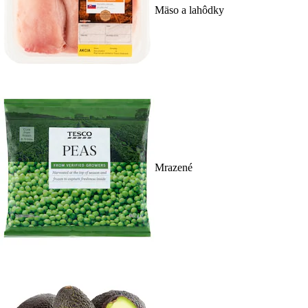
Mäso a lahôdky
Mrazené