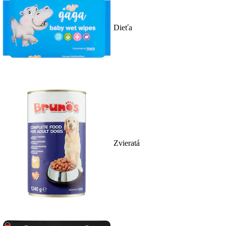
Dieťa
Zvieratá