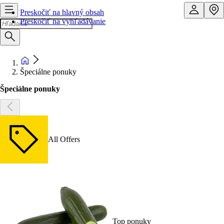
Preskočiť na hlavný obsah
Preskočiť na vyhľadávanie
Špeciálne ponuky
Špeciálne ponuky
All Offers
Top ponuky