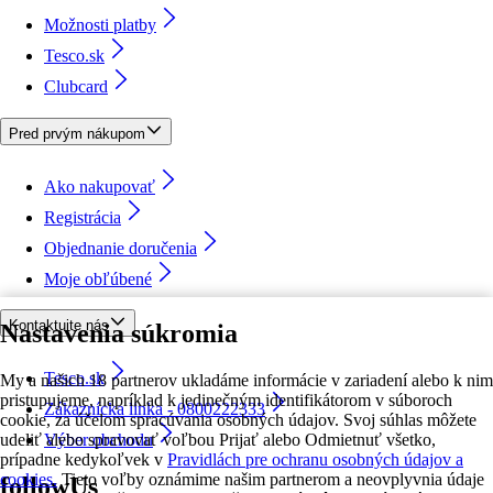
Možnosti platby
Tesco.sk
Clubcard
Pred prvým nákupom
Ako nakupovať
Registrácia
Objednanie doručenia
Moje obľúbené
Kontaktujte nás
Nastavenia súkromia
Tesco.sk
My a našich 18 partnerov ukladáme informácie v zariadení alebo k nim
pristupujeme, napríklad k jedinečným identifikátorom v súboroch
Zákaznícka linka - 0800222333
cookie, za účelom spracúvania osobných údajov. Svoj súhlas môžete
udeliť alebo spravovať voľbou Prijať alebo Odmietnuť všetko,
Výber obchodu
prípadne kedykoľvek v
Pravidlách pre ochranu osobných údajov a
cookies.
Tieto voľby oznámime našim partnerom a neovplyvnia údaje
followUs