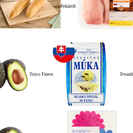
Pekáreň
Tesco Finest
Trvanl