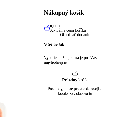
Nákupný košík
0,00 €
Aktuálna cena košíku
0,00 €
Aktuálna cena košíku
Objednať dodanie
Váš košík
Vyberte službu, ktorá je pre Vás
najvhodnejšie
Prázdny košík
Produkty, ktoré pridáte do svojho
košíka sa zobrazia tu