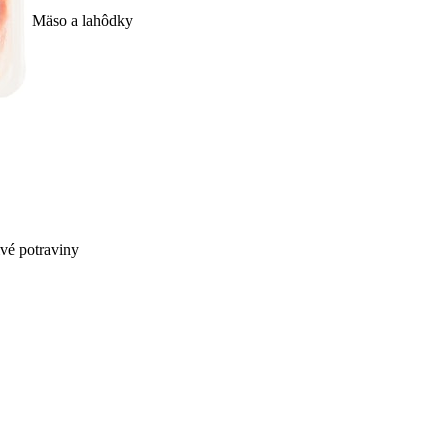
Mäso a lahôdky
ivé potraviny