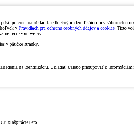
 pristupujeme, napríklad k jedinečným identifikátorom v súboroch coo
dykoľvek v
Pravidlách pre ochranu osobných údajov a cookies.
Tieto voľ
vanie na našom webe.
es v pätičke stránky.
zariadenia na identifikáciu. Ukladať a/alebo pristupovať k informáciám
 Club
Inšpirácie
Leto