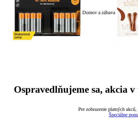
Domov a zábava
Ospravedlňujeme sa, akcia v te
Pre zobrazenie platných akcií,
Špeciálne pon