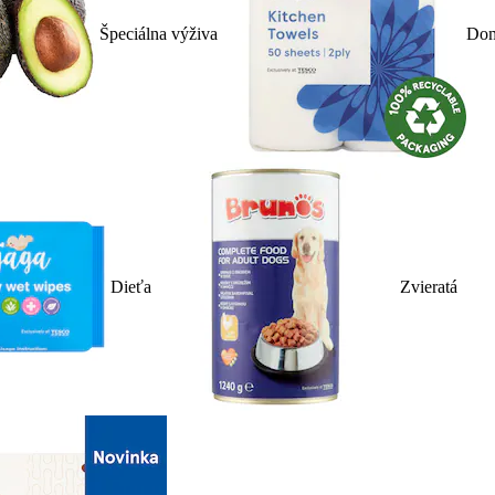
Špeciálna výživa
Dom
Dieťa
Zvieratá