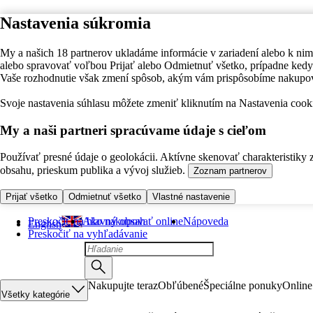
Nastavenia súkromia
My a našich 18 partnerov ukladáme informácie v zariadení alebo k nim
alebo spravovať voľbou Prijať alebo Odmietnuť všetko, prípadne ke
Vaše rozhodnutie však zmení spôsob, akým vám prispôsobíme nakupo
Svoje nastavenia súhlasu môžete zmeniť kliknutím na Nastavenia cooki
My a naši partneri spracúvame údaje s cieľom
Používať presné údaje o geolokácii. Aktívne skenovať charakteristiky 
obsahu, prieskum publika a vývoj služieb.
Zoznam partnerov
Prijať všetko
Odmietnuť všetko
Vlastné nastavenie
Preskočiť na hlavný obsah
Ako nakupovať online
Nápoveda
English
Preskočiť na vyhľadávanie
Nakupujte teraz
Obľúbené
Špeciálne ponuky
Online
Všetky kategórie