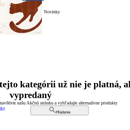
Novinky
jto kategórii už nie je platná, a
vypredaný
 navštívte našu Akčnú stránku a vyhľadajte alternatívne produkty
uky
Hľadanie