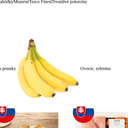
lahôdky
Mrazené
Tesco Finest
Trvanlivé potraviny
p ponuky
Ovocie, zelenina