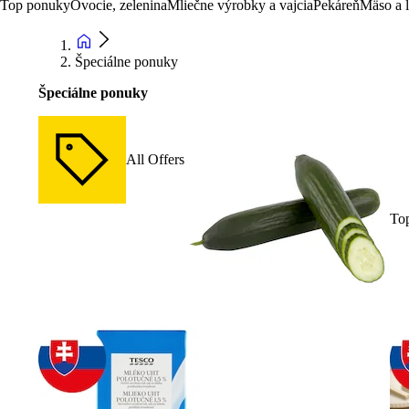
Top ponuky
Ovocie, zelenina
Mliečne výrobky a vajcia
Pekáreň
Mäso a 
Špeciálne ponuky
Špeciálne ponuky
All Offers
To