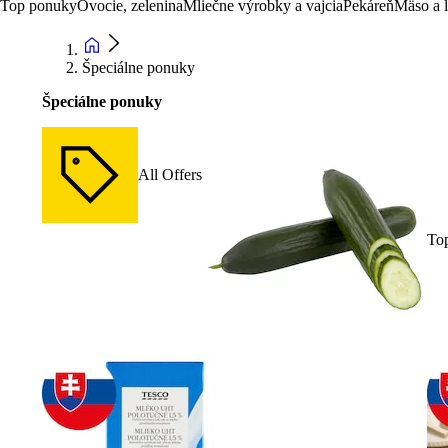
Top ponuky
Ovocie, zelenina
Mliečne výrobky a vajcia
Pekáreň
Mäso a 
Špeciálne ponuky
Špeciálne ponuky
All Offers
To