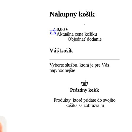
Nákupný košík
0,00 €
Aktuálna cena košíku
0,00 €
Aktuálna cena košíku
Objednať dodanie
Váš košík
Vyberte službu, ktorá je pre Vás
najvhodnejšie
Prázdny košík
Produkty, ktoré pridáte do svojho
košíka sa zobrazia tu