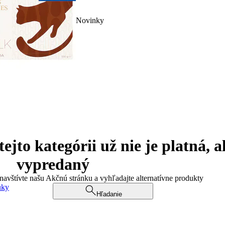
Novinky
jto kategórii už nie je platná, a
vypredaný
 navštívte našu Akčnú stránku a vyhľadajte alternatívne produkty
uky
Hľadanie