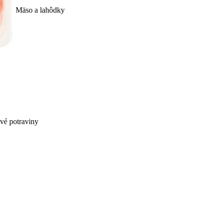
Mäso a lahôdky
ivé potraviny