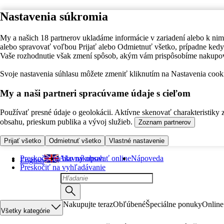
Nastavenia súkromia
My a našich 18 partnerov ukladáme informácie v zariadení alebo k nim
alebo spravovať voľbou Prijať alebo Odmietnuť všetko, prípadne ke
Vaše rozhodnutie však zmení spôsob, akým vám prispôsobíme nakupo
Svoje nastavenia súhlasu môžete zmeniť kliknutím na Nastavenia cooki
My a naši partneri spracúvame údaje s cieľom
Používať presné údaje o geolokácii. Aktívne skenovať charakteristiky 
obsahu, prieskum publika a vývoj služieb.
Zoznam partnerov
Prijať všetko
Odmietnuť všetko
Vlastné nastavenie
Preskočiť na hlavný obsah
Ako nakupovať online
Nápoveda
English
Preskočiť na vyhľadávanie
Nakupujte teraz
Obľúbené
Špeciálne ponuky
Online
Všetky kategórie