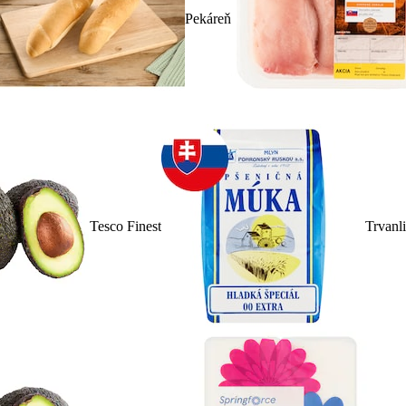
Pekáreň
Tesco Finest
Trvanl