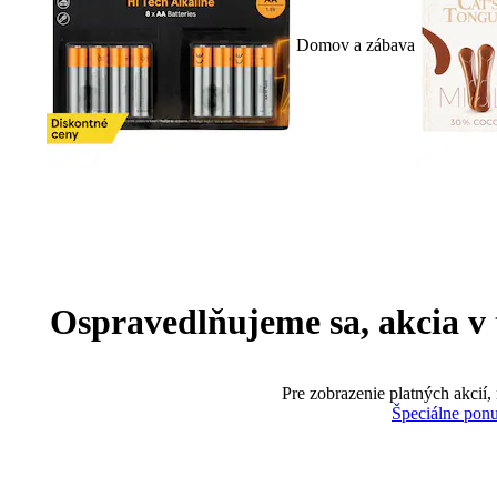
Domov a zábava
Ospravedlňujeme sa, akcia v te
Pre zobrazenie platných akcií,
Špeciálne pon