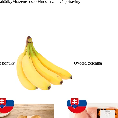
lahôdky
Mrazené
Tesco Finest
Trvanlivé potraviny
p ponuky
Ovocie, zelenina