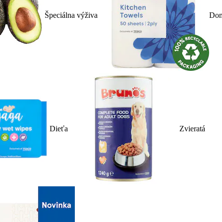
Špeciálna výživa
Dom
Dieťa
Zvieratá