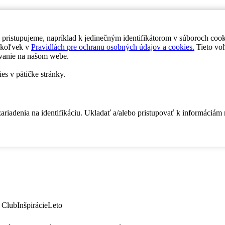
 pristupujeme, napríklad k jedinečným identifikátorom v súboroch coo
dykoľvek v
Pravidlách pre ochranu osobných údajov a cookies.
Tieto voľ
vanie na našom webe.
es v pätičke stránky.
zariadenia na identifikáciu. Ukladať a/alebo pristupovať k informáciám
 Club
Inšpirácie
Leto